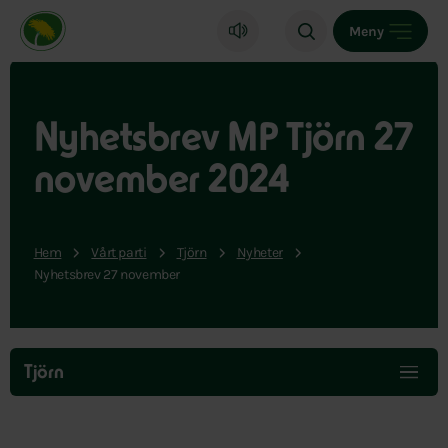
Miljöpartiet de gröna, startsida
Meny
Nyhetsbrev MP Tjörn 27
november 2024
Hem
Vårt parti
Tjörn
Nyheter
Nyhetsbrev 27 november
Hoppa
över
Tjörn
menyn