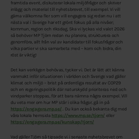
framtida event, diskuterar lokala miljöfrågor och skriver
inlägg och material till nyhetsbrevet, till exempel. Vi vill
gärna välkomna fler som vill engagera sig redan nu i att
nästa val i Sverige har ett grönt fokus på alla nivåer;
kommun, region och riksdag. Ska vi lyckas vid valet 2026
så behöver MP Tjörn redan nu planera, strukturera och
genomföra, allt från val av kandidater till fokusfrågor och
vilka partier vi ska samarbeta med – kom och bidra, din
röst är viktig!
Det kan verkligen behövas, tycker vi. Det är lätt att känna
vanmakt inför situationen i världen och Sverige vad gäller
klimat och miljö – brist på ordentliga resultat av COP29
och en regeringspolitik där naturskydd prioriteras ned och
vindparker stoppas, för att bara nämna några exempel. Vill
du veta mer om hur MP står i olika frågor, gå in på
https://engagera.mp.se/
. Du kan också bekanta dig med
våra lokala hemsida
https://www.mp.se/tjorn/
eller
https://engagera.mp.se/kunskap/tjorn/
Vad gäller Tjörn så tipsade vi i senaste nyhetsbrevet om