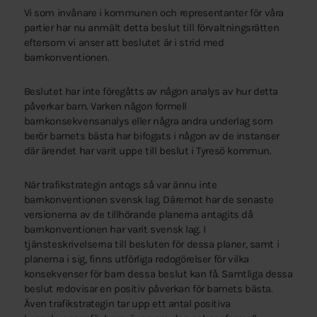
Vi som invånare i kommunen och representanter för våra
partier har nu anmält detta beslut till förvaltningsrätten
eftersom vi anser att beslutet är i strid med
barnkonventionen.
Beslutet har inte föregåtts av någon analys av hur detta
påverkar barn. Varken någon formell
barnkonsekvensanalys eller några andra underlag som
berör barnets bästa har bifogats i någon av de instanser
där ärendet har varit uppe till beslut i Tyresö kommun.
När trafikstrategin antogs så var ännu inte
barnkonventionen svensk lag. Däremot har de senaste
versionerna av de tillhörande planerna antagits då
barnkonventionen har varit svensk lag. I
tjänsteskrivelserna till besluten för dessa planer, samt i
planerna i sig, finns utförliga redogörelser för vilka
konsekvenser för barn dessa beslut kan få. Samtliga dessa
beslut redovisar en positiv påverkan för barnets bästa.
Även trafikstrategin tar upp ett antal positiva