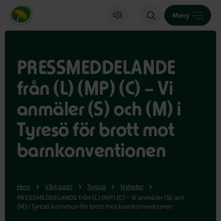
Miljöpartiet de gröna, startsida
Meny
PRESSMEDDELANDE
från (L) (MP) (C) – Vi
anmäler (S) och (M) i
Tyresö för brott mot
barnkonventionen
Hem
Vårt parti
Tyresö
Nyheter
PRESSMEDDELANDE från (L) (MP) (C) – Vi anmäler (S) och
(M) i Tyresö kommun för brott mot barnkonventionen