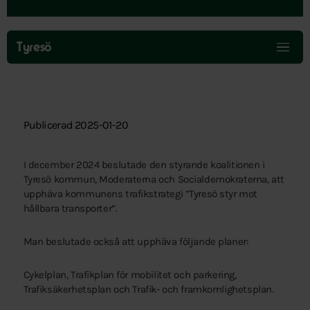
Hoppa
över
Tyresö
menyn
Publicerad 2025-01-20
I december 2024 beslutade den styrande koalitionen i
Tyresö kommun, Moderaterna och Socialdemokraterna, att
upphäva kommunens trafikstrategi ”Tyresö styr mot
hållbara transporter”.
Man beslutade också att upphäva följande planer:
Cykelplan, Trafikplan för mobilitet och parkering,
Trafiksäkerhetsplan och Trafik- och framkomlighetsplan.