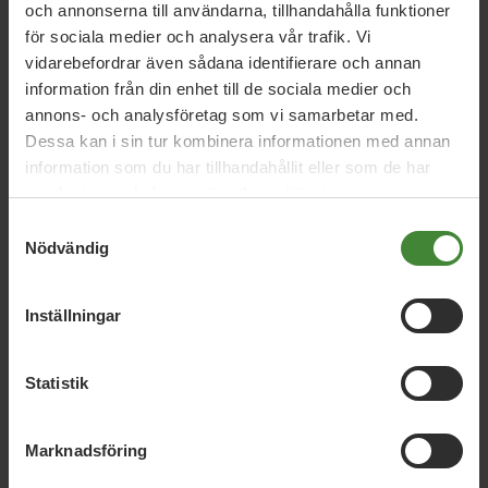
och annonserna till användarna, tillhandahålla funktioner
anser vi att beslutet ska upphävas.
för sociala medier och analysera vår trafik. Vi
vidarebefordrar även sådana identifierare och annan
Ärendet är under behandling på Förvaltningsrätten i
information från din enhet till de sociala medier och
Stockholm, Mål nr 124-25.
annons- och analysföretag som vi samarbetar med.
Dessa kan i sin tur kombinera informationen med annan
information som du har tillhandahållit eller som de har
samlat in när du har använt deras tjänster.
Samtyckesval
Nödvändig
Inställningar
Statistik
Marknadsföring
I bild från vänster:
Christina Melzén (L) Hanne Sofia Carlsson (C) Marie