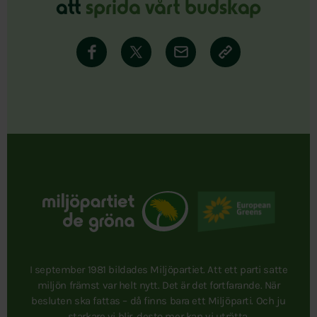
att
sprida vårt budskap
I september 1981 bildades Miljöpartiet. Att ett parti satte
miljön främst var helt nytt. Det är det fortfarande. När
besluten ska fattas – då finns bara ett Miljöparti. Och ju
starkare vi blir, desto mer kan vi uträtta.