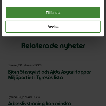
Åkesdotter (MP)
Tillåt alla
Avvisa
Relaterade nyheter
Tyresö, 20 februari 2026
Björn Stenqvist och Ajda Asgari toppar
Miljöpartiet i Tyresös lista
Tyresö, 14 januari 2026
Arbetslivsträning kan minska