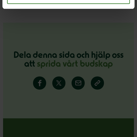
Dela denna sida och hjälp oss
att
sprida vårt budskap