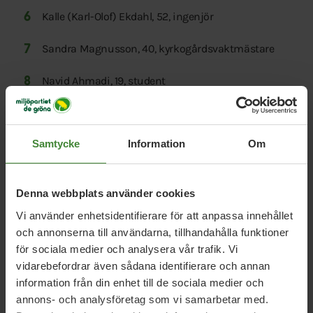
Kalle (Karl-Olof) Ekdahl, 52, ingenjör
Sandra Magnusson, 40, kyrkogårdsvaktmästare
Navid Ahmadi, 19, student
Lars Persgren, 66, småbrukare
Samtycke
Information
Om
Gunn Nordqvist, 91, pensionär
Janali Khalegi, 22, studerande
Denna webbplats använder cookies
Vi använder enhetsidentifierare för att anpassa innehållet
och annonserna till användarna, tillhandahålla funktioner
för sociala medier och analysera vår trafik. Vi
vidarebefordrar även sådana identifierare och annan
information från din enhet till de sociala medier och
annons- och analysföretag som vi samarbetar med.
Relaterade nyheter