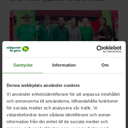
Samtycke
Information
Om
Denna webbplats använder cookies
Vi använder enhetsidentifierare för att anpassa innehållet
Miljöpartister på
En dag på stan
i Lycksele 2022. Från
och annonserna till användarna, tillhandahålla funktioner
vänster Kai Pärnänen, Petrus Nyberg, Mårten Johansson,
för sociala medier och analysera vår trafik. Vi
Emma Lindqvist, Rickard Hansson och Elin Söderberg.
vidarebefordrar även sådana identifierare och annan
information från din enhet till de sociala medier och