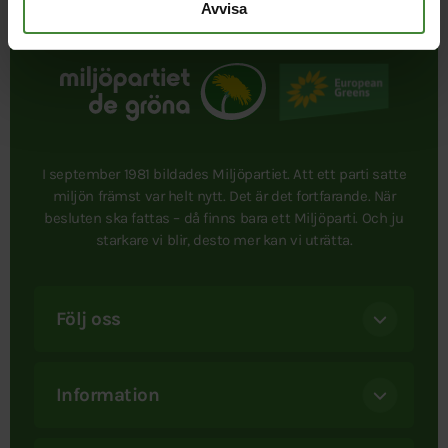
Avvisa
I september 1981 bildades Miljöpartiet. Att ett parti satte
miljön främst var helt nytt. Det är det fortfarande. När
besluten ska fattas – då finns bara ett Miljöparti. Och ju
starkare vi blir, desto mer kan vi uträtta.
Följ oss
Information