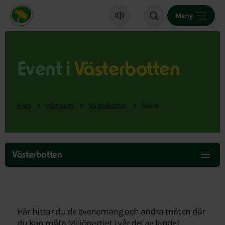
Miljöpartiet de gröna, startsida
Meny
Event i
Västerbotten
Hem
Vårt parti
Västerbotten
Event
Hoppa
över
Västerbotten
menyn
Här hittar du de evenemang och andra möten där
du kan möta Miljöpartiet i vår del av landet.