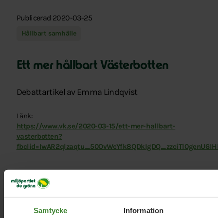
Publicerad 2020-03-25
Hållbart samhälle
Ett mer hållbart Västerbotten
Debattartikel av Emma Lindqvist
Länk:
https://www.vk.se/2020-03-15/ett-mer-hallbart-
vasterbotten?
fbclid=IwAR2qlzaqtu_50OvWcYfk8QDkIgDQ_zzciTl0genU6
Samtycke
Information