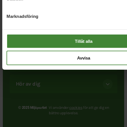
miljön främst var helt nytt. Det är det fortfarande. När
besluten ska fattas – då finns bara ett Miljöparti. Och ju
Marknadsföring
starkare vi blir, desto mer kan vi uträtta.
Följ oss
Tillåt alla
Avvisa
Information
Hör av dig
Vi använder
cookies
för att ge dig en
© 2025 Miljöpartiet
bättre upplevelse.