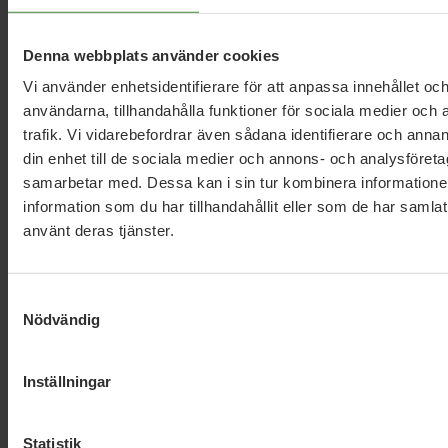
Dela denna sida och hjälp oss
Denna webbplats använder cookies
att
sprida vårt budskap
Vi använder enhetsidentifierare för att anpassa innehållet och
användarna, tillhandahålla funktioner för sociala medier och 
trafik. Vi vidarebefordrar även sådana identifierare och annan
din enhet till de sociala medier och annons- och analysföret
samarbetar med. Dessa kan i sin tur kombinera informatio
information som du har tillhandahållit eller som de har samlat
använt deras tjänster.
Samtyckesval
Nödvändig
Inställningar
Statistik
I september 1981 bildades Miljöpartiet. Att ett parti satte