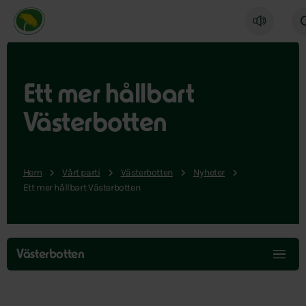
Miljöpartiet de gröna, startsida
Ett mer hållbart
Västerbotten
Hem
Vårt parti
Västerbotten
Nyheter
Ett mer hållbart Västerbotten
Hoppa
över
Västerbotten
menyn