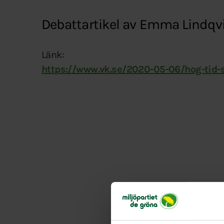
Debattartikel av Emma Lindqvi
Länk:
https://www.vk.se/2020-05-06/hog-tid-s