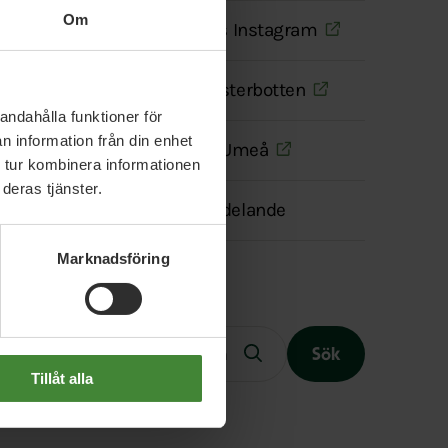
Om
MP Västerbottens Instagram
Grön ungdom Västerbotten
andahålla funktioner för
n information från din enhet
Gröna studenter Umeå
 tur kombinera informationen
deras tjänster.
Transparensmeddelande
Marknadsföring
Fritext
Sök
Tillåt alla