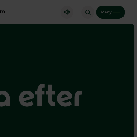
ka
Meny
a efter