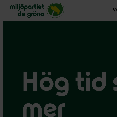
Miljöpartiet de gröna, startsida
Vå
Hög tid 
mer