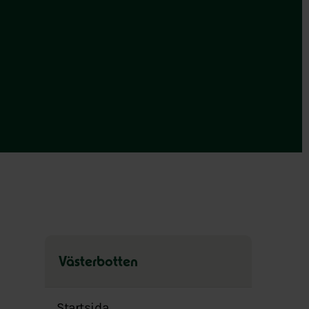
Västerbotten
Hoppa
över
Startsida