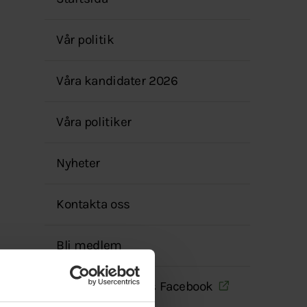
menyn
Vår politik
Våra kandidater 2026
Våra politiker
Nyheter
Kontakta oss
Bli medlem
MP Västerbottens Facebook