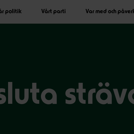
r politik
Vårt parti
Var med och påver
sluta sträv