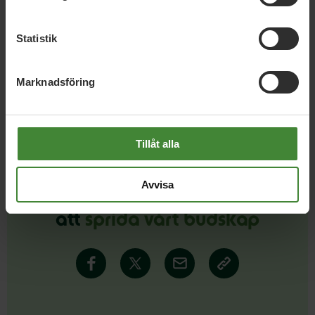
Miljöpartiets valsedlar
Statistik
Läs alla nyheter
Marknadsföring
Tillåt alla
Avvisa
Dela denna sida och hjälp oss
att
sprida vårt budskap