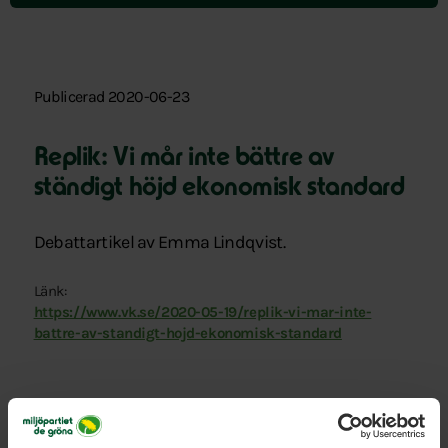
Publicerad 2020-06-23
Replik: Vi mår inte bättre av
ständigt höjd ekonomisk standard
Debattartikel av Emma Lindqvist.
Länk:
https://www.vk.se/2020-05-19/replik-vi-mar-inte-
battre-av-standigt-hojd-ekonomisk-standard