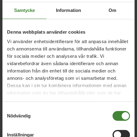
Samtycke
Information
Om
Relaterade nyheter
Denna webbplats använder cookies
Vi använder enhetsidentifierare för att anpassa innehållet
Västerbotten, 15 maj 2026
och annonserna till användarna, tillhandahålla funktioner
Debatt: Tidö värnar inte norra Sverige
för sociala medier och analysera vår trafik. Vi
vidarebefordrar även sådana identifierare och annan
information från din enhet till de sociala medier och
annons- och analysföretag som vi samarbetar med.
Västerbotten, 22 april 2026
Dessa kan i sin tur kombinera informationen med annan
Stark start på valrörelsen när 150
information som du har tillhandahållit eller som de har
miljöpartister samlades i Umeå
samlat in när du har använt deras tjänster.
Samtyckesval
Nödvändig
Västerbotten, 10 april 2026
Rekordmånga kandidater på
Inställningar