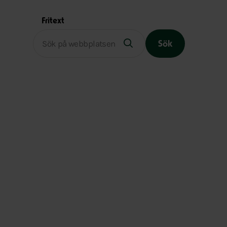
Fritext
Sök
Slutet på menyn