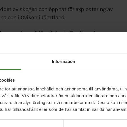
ddet av skogen och öppnat för exploatering av
ina och i Oviken i Jämtland.
tik som visar på förståelse inför allas våra
välstånd lagt fokus på kortsiktiga exploateringar.
t skydda vårt dricksvatten och värna vår natur –
 landet, varje dag. Där borde regeringens fokus
Information
cookies
 att ta ansvar
e för att anpassa innehållet och annonserna till användarna, tillh
nder den här mandatperiod lyst med sin frånvaro.
vår trafik. Vi vidarebefordrar även sådana identifierare och anna
 och den grundläggande servicen urholkas. Inte
nnons- och analysföretag som vi samarbetar med. Dessa kan i sin
s resurser härrör just härifrån. Det är lättare att
har tillhandahållit eller som de har samlat in när du har använt 
för välfärden. Det är lättare att peka finger än att