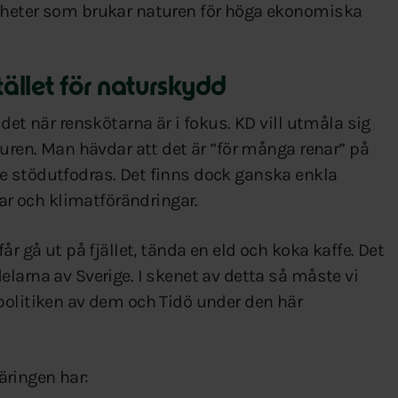
mheter som brukar naturen för höga ekonomiska
tället för naturskydd
det när renskötarna är i fokus. KD vill utmåla sig
turen. Man hävdar att det är ”för många renar” på
e stödutfodras. Det finns dock ganska enkla
gar och klimatförändringar.
år gå ut på fjället, tända en eld och koka kaffe. Det
larna av Sverige. I skenet av detta så måste vi
politiken av dem och Tidö under den här
ringen har: