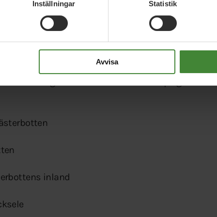
Inställningar
Statistik
erige vinner på en politik som löser konflikter
a ihop landet, inte ställa människor mot varandra.
Avvisa
turen, få en rättvis klimatomställning i hela landet,
heten. Sverige och Västerbotten vinner på grön
ästerbotten
tten
erbottens inland
cksele