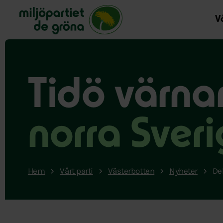
Miljöpartiet de gröna, startsida
Vå
Tidö värnar
norra Sver
Hem
Vårt parti
Västerbotten
Nyheter
Deb