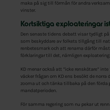
maka på sig till förmån för andra verksa
vinster.
Kortsiktiga exploateringar is
Den senaste tidens debatt visar tydligt på 
som beskyddare av folkets tillgång till na
renbetesmark och att renarna därför måst
förklaringar till det, nämligen exploaterin
KD menar också att ”icke renskötare” inte f
väcker frågan om KD ens besökt de norra de
zooma ut och tänka tillbaka på den förda 
mandatperioden.
För samma regering som nu pekar ut rennä