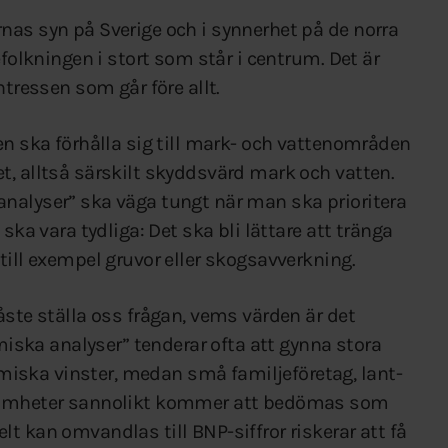
nas syn på Sverige och i synnerhet på de norra
efolkningen i stort som står i centrum. Det är
ntressen som går före allt.
en ska förhålla sig till mark- och vattenområden
t, alltså särskilt skyddsvärd mark och vatten.
nalyser” ska väga tungt när man ska prioritera
ska vara tydliga: Det ska bli lättare att tränga
till exempel gruvor eller skogsavverkning.
åste ställa oss frågan, vems värden är det
ka analyser” tenderar ofta att gynna stora
iska vinster, medan små familjeföretag, lant-
ksamheter sannolikt kommer att bedömas som
t kan omvandlas till BNP-siffror riskerar att få