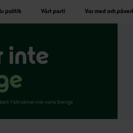
r politik
Vårt parti
Var med och påver
 inte
ige
att: Tidö värnar inte norra Sverige