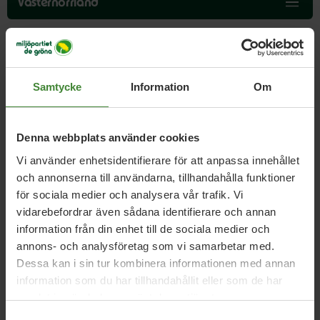
över
Västernorrland
menyn
After work med albanska vänner
Samtycke
Information
Om
Samvaro på kansliet och samtal med våra gäster från
Denna webbplats använder cookies
Albanien.
Vi använder enhetsidentifierare för att anpassa innehållet
och annonserna till användarna, tillhandahålla funktioner
för sociala medier och analysera vår trafik. Vi
vidarebefordrar även sådana identifierare och annan
information från din enhet till de sociala medier och
annons- och analysföretag som vi samarbetar med.
Dessa kan i sin tur kombinera informationen med annan
Dela denna sida och hjälp oss
information som du har tillhandahållit eller som de har
att
sprida vårt budskap
samlat in när du har använt deras tjänster.
Samtyckesval