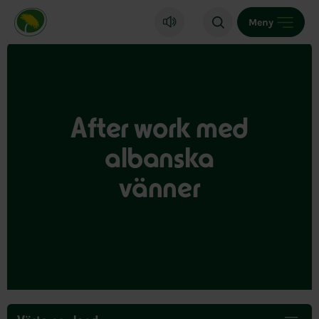
Miljöpartiet de gröna, startsida
Meny
After work med
albanska
vänner
Hoppa