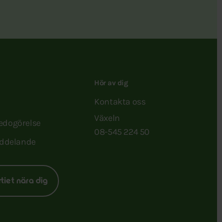
Hör av dig
Kontakta oss
Växeln
redogörelse
08-545 224 50
ddelande
rtiet nära dig