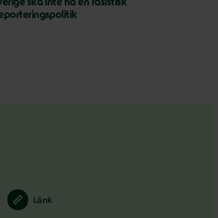
verige ska inte ha en rasistisk
eporteringspolitik
Länk