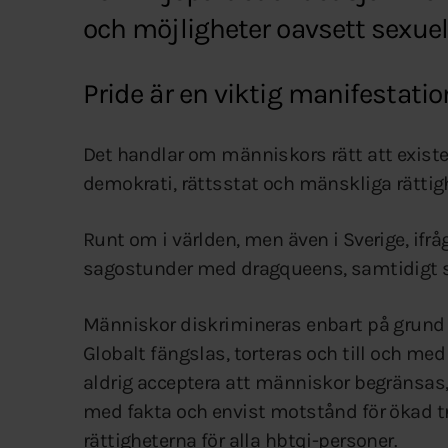
och möjligheter oavsett sexuell
Pride är en viktig manifestation
Det handlar om människors rätt att existera
demokrati, rättsstat och mänskliga rättighe
Runt om i världen, men även i Sverige, if
sagostunder med dragqueens, samtidigt s
Människor diskrimineras enbart på grund av
Globalt fängslas, torteras och till och me
aldrig acceptera att människor begränsas, ho
med fakta och envist motstånd för ökad t
rättigheterna för alla hbtqi-personer.