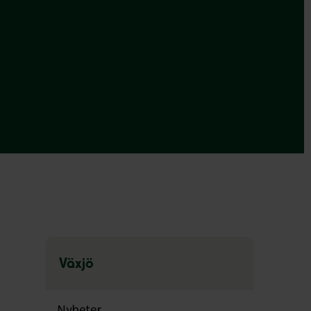
Växjö
Hoppa
över
Nyheter