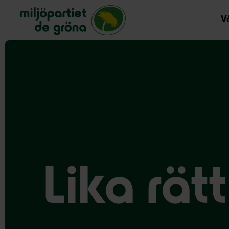
Miljöpartiet de gröna, startsida
Vå
Lika rätt