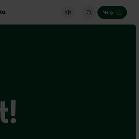
ka
Meny
t!