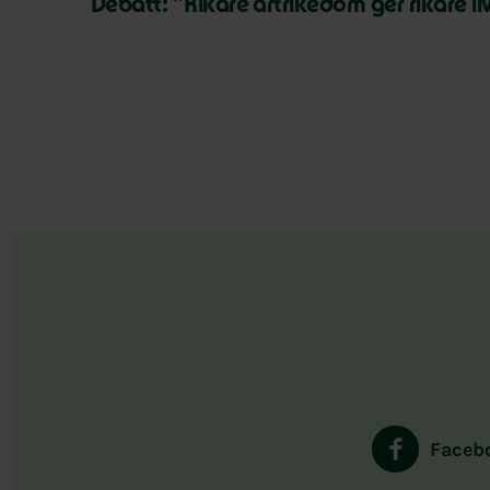
Debatt: ”Rikare artrikedom ger rikare li
Faceb