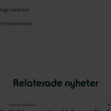
tige kandidat
h Fritidsnämnde
Relaterade nyheter
Växjö, 8 maj 2026
Vä