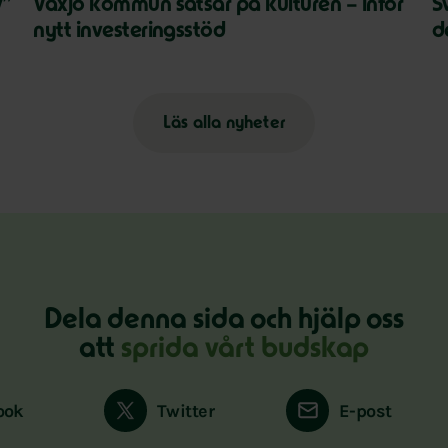
v”
Växjö kommun satsar på kulturen – inför
S
nytt investeringsstöd
d
Läs alla nyheter
Dela denna sida och hjälp oss
att
sprida vårt budskap
ook
Twitter
E-post