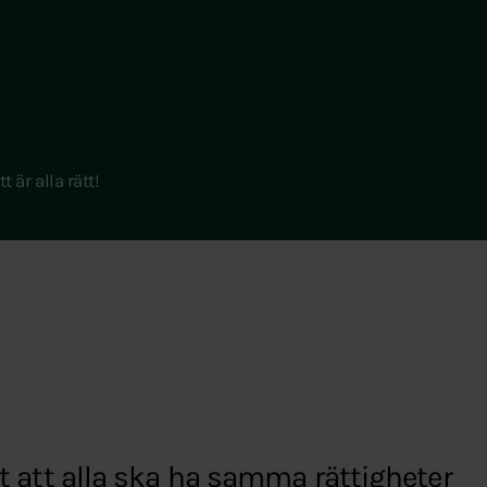
tt är alla rätt!
art att alla ska ha samma rättigheter