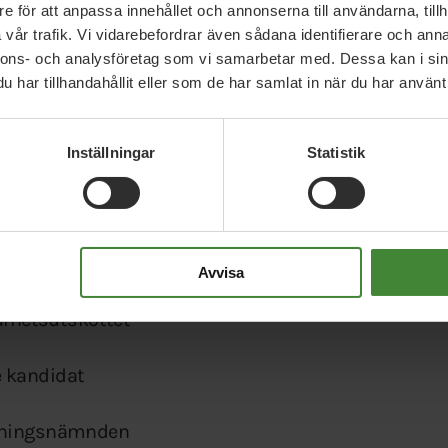
trygghet i det. Vi behöver fortsätta stärka
e för att anpassa innehållet och annonserna till användarna, tillh
ng HBTQI och den utsattheten som finns där.
vår trafik. Vi vidarebefordrar även sådana identifierare och anna
nnons- och analysföretag som vi samarbetar med. Dessa kan i sin
kommunen för att tillsammans säkra ett
har tillhandahållit eller som de har samlat in när du har använt 
trygg förening, och det är ju ett arbete som aldrig
tt göra och utveckla.
Inställningar
Statistik
rdag. Vi kommer aldrig sluta kämpa för allas rätt
Därför sitter vi runt förhandlingsborden och vägrar
ter. Därför slutar vi aldrig att kämpa för en
Avvisa
arhetsutskottet
e kandidat
ldningsnämnden