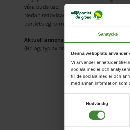
våra budskap.
Nedan redovisad annonsering är bekostad a
partiets egna medel.
Samtycke
Aktuell annonsering
(Bolag; typ av annonsering; tidsperiod, må
Denna webbplats använder 
Vi använder enhetsidentifierar
sociala medier och analysera 
till de sociala medier och a
med annan information som du 
Samtyckesval
Nödvändig