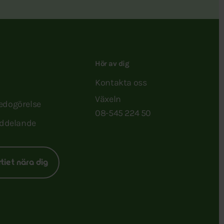
Hör av dig
Kontakta oss
Växeln
redogörelse
08-545 224 50
ddelande
rtiet nära dig