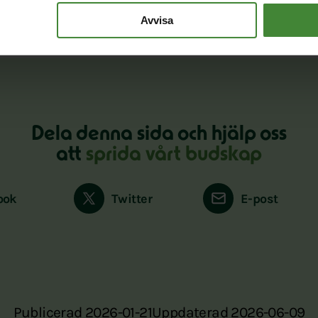
Avvisa
Dela denna sida och hjälp oss
att
sprida vårt budskap
ook
Twitter
E-post
Publicerad 2026-01-21
Uppdaterad 2026-06-09