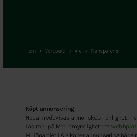
Hem
Vårt parti
Ale
Transparens
Köpt annonsering
Nedan redovisas annonsköp i enlighet med
Läs mer på Mediemyndighetens
webbplat
Miljöpartiet i Ale köper annonsering både m