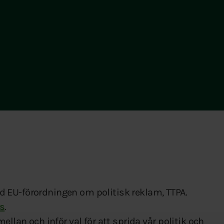
 EU-förordningen om politisk reklam, TTPA.
s
.
ellan och inför val för att sprida vår politik och