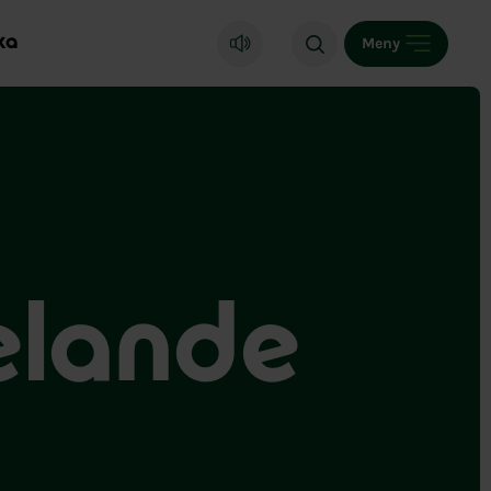
ka
Meny
elande