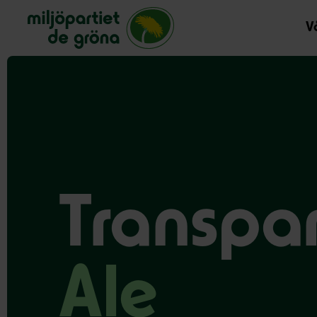
Miljöpartiet de gröna, startsida
Vå
Transpa
Ale