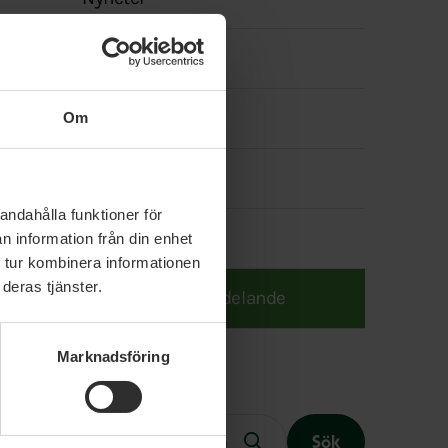
menyn
Politik
Våra politiker
Om
Event
andahålla funktioner för
Lediga jobb
n information från din enhet
 tur kombinera informationen
deras tjänster.
Transparensmeddelande
Marknadsföring
Fritext
Sök