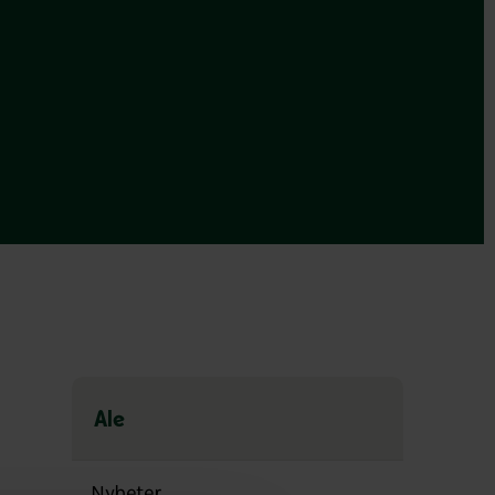
Ale
Hoppa
över
Nyheter