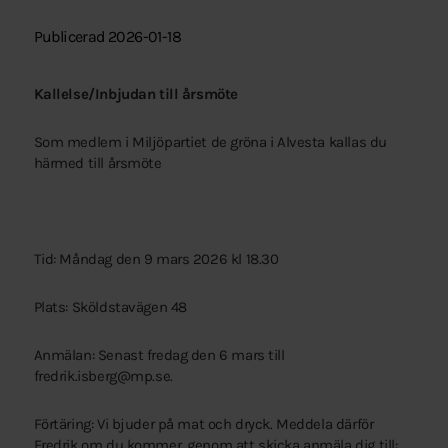
Publicerad 2026-01-18
Kallelse/Inbjudan till årsmöte
Som medlem i Miljöpartiet de gröna i Alvesta kallas du
härmed till årsmöte
Tid: Måndag den 9 mars 2026 kl 18.30
Plats: Sköldstavägen 48
Anmälan: Senast fredag den 6 mars till
fredrik.isberg@mp.se.
Förtäring: Vi bjuder på mat och dryck. Meddela därför
Fredrik om du kommer, genom att skicka anmäla dig till: