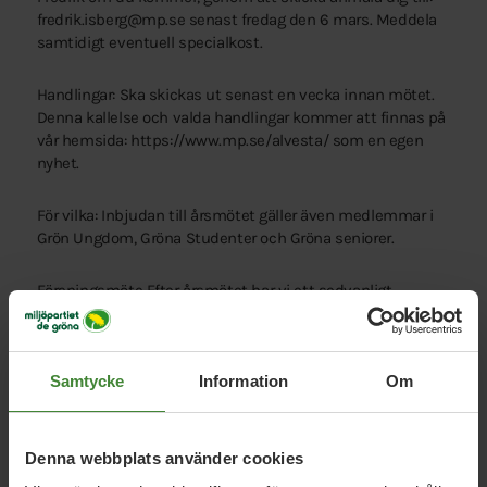
fredrik.isberg@mp.se senast fredag den 6 mars. Meddela
samtidigt eventuell specialkost.
Handlingar: Ska skickas ut senast en vecka innan mötet.
Denna kallelse och valda handlingar kommer att finnas på
vår hemsida: https://www.mp.se/alvesta/ som en egen
nyhet.
För vilka: Inbjudan till årsmötet gäller även medlemmar i
Grön Ungdom, Gröna Studenter och Gröna seniorer.
Föreningsmöte Efter årsmötet har vi ett sedvanligt
konstituerande möte och föreningsmöte.
Samtycke
Information
Om
Välkomna till årsmöte 2026!
Denna webbplats använder cookies
Styrelsen: