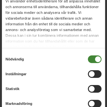
Vi använder enhetsidentifierare för att anpassa innehållet
och annonserna till användarna, tillhandahålla funktioner
Fredrik Isberg – ordförande
för sociala medier och analysera vår trafik. Vi
Sofia Lundsten – kassör
Hanna Evelyndotter – Ledamot
vidarebefordrar även sådana identifierare och annan
Robert Öström – Ledamot
information från din enhet till de sociala medier och
annons- och analysföretag som vi samarbetar med.
Dessa kan i sin tur kombinera informationen med annan
information som du har tillhandahållit eller som de har
samlat in när du har använt deras tjänster.
Samtyckesval
Nödvändig
Relaterade nyheter
Inställningar
Alvesta, 14 januari 2025
Statistik
Årsmöte 2025
Marknadsföring