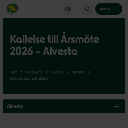
Miljöpartiet de gröna, startsida
Meny
Kallelse till Årsmöte
2026 – Alvesta
Hem
Vårt parti
Alvesta
Nyheter
Kallelse årsmöte 2026
Hoppa
över
Alvesta
menyn