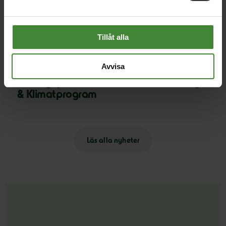
Alvesta, 30 oktober 2024
Synpunkter – ny ÖP ht2024
Tillåt alla
Avvisa
Alvesta, 1 oktober 2024
Våra synpunkter om kommunens Energi-
& Klimatprogram
Läs alla nyheter