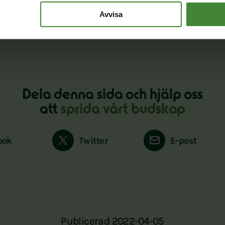
Avvisa
Dela denna sida och hjälp oss
att
sprida vårt budskap
ook
Twitter
E-post
Publicerad 2022-04-05