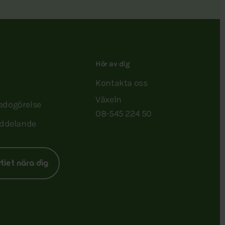
Hör av dig
Kontakta oss
Växeln
redogörelse
08-545 224 50
ddelande
rtiet nära dig