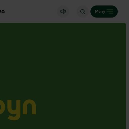
ka
Meny
byn