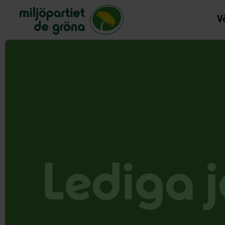
Miljöpartiet de gröna, startsida
Vå
Lediga 