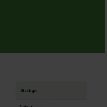
Älvsbyn
Hoppa
över
Nyheter