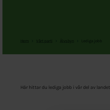
Hem
Vårt parti
Älvsbyn
Lediga jobb
Här hittar du lediga jobb i vår del av landet