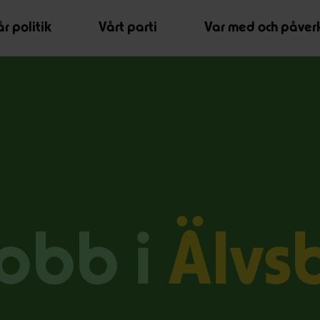
r politik
Vårt parti
Var med och påver
jobb i
Älvs