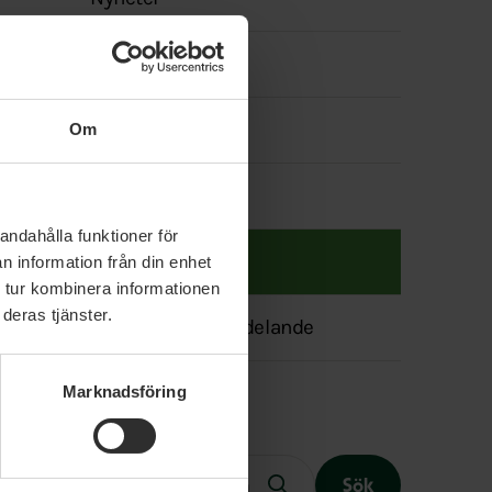
menyn
Politik
Våra politiker
Om
Event
andahålla funktioner för
Lediga jobb
n information från din enhet
 tur kombinera informationen
deras tjänster.
Transparensmeddelande
Marknadsföring
Fritext
Sök