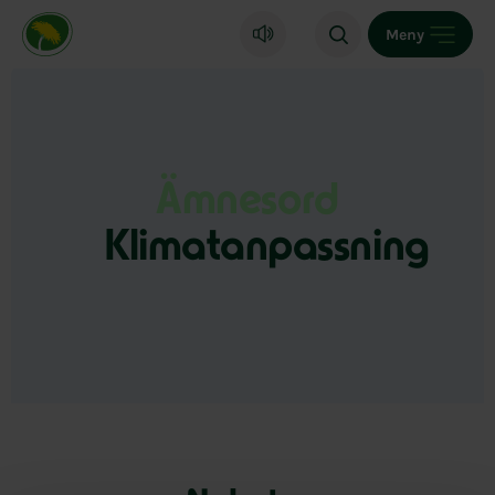
Miljöpartiet de gröna, startsida
Meny
Ämnesord
Klimatanpassning