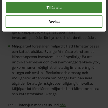
Staten måste ta ansvar för att öka takten i helt
nödvändiga renoveringar av bostäder. Miljöpartiet
Tillåt alla
föreslår 7,5 miljarder kronor till energieffektivisering
och renoveringar av bostäder och företag.
Avvisa
Bostadsbyggandet måste snabbt komma igång
igen. Miljöpartiet vill genast återinföra
investeringsstödet för hyres- och studentbostäder.
Miljöpartiet föreslår en miljard till att klimatanpassa
och katastrofsäkra Sverige. Vi måste bland annat
klimatanpassa boendemiljöer långsiktigt för att
undvika värmeöar och översvämningsdrabbade ytor,
ge kommuner möjlighet till statlig finansiering för
skugga och svalka i förskolor och omsorg och
möjligheter att ansöka om pengar för finansiera
åtgärder för att ge riskgrupper tillgång till svalka.
Miljöpartiet föreslår en miljard till att klimatanpassa
och katastrofsäkra Sverige.
Läs TT-intervjun med Per Bolund
här.