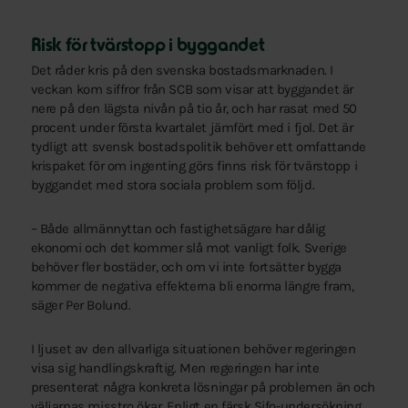
Risk för tvärstopp i byggandet
Det råder kris på den svenska bostadsmarknaden. I
veckan kom siffror från SCB som visar att byggandet är
nere på den lägsta nivån på tio år, och har rasat med 50
procent under första kvartalet jämfört med i fjol. Det är
tydligt att svensk bostadspolitik behöver ett omfattande
krispaket för om ingenting görs finns risk för tvärstopp i
byggandet med stora sociala problem som följd.
– Både allmännyttan och fastighetsägare har dålig
ekonomi och det kommer slå mot vanligt folk. Sverige
behöver fler bostäder, och om vi inte fortsätter bygga
kommer de negativa effekterna bli enorma längre fram,
säger Per Bolund.
I ljuset av den allvarliga situationen behöver regeringen
visa sig handlingskraftig. Men regeringen har inte
presenterat några konkreta lösningar på problemen än och
väljarnas misstro ökar. Enligt en färsk Sifo-undersökning