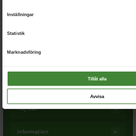
Inställningar
Statistik
Marknadsföring
I september 1981 bildades Miljöpartiet. Att ett parti satte
miljön främst var helt nytt. Det är det fortfarande. När
besluten ska fattas – då finns bara ett Miljöparti. Och ju
Tillåt alla
starkare vi blir, desto mer kan vi uträtta.
Avvisa
Följ oss
Information