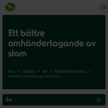
Miljöpartiet de gröna, startsida
Ett bättre
omhändertagande av
slam
Hem
Vårt parti
Åre
Nyheter i Åre kommun
Ett bättre omhändertagande av slam
Hoppa
över
Åre
menyn