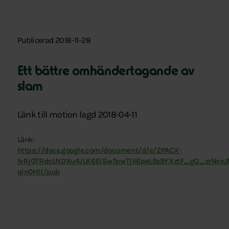
Publicerad 2018-11-28
Ett bättre omhändertagande av
slam
Länk till motion lagd 2018-04-11
Länk:
https://docs.google.com/document/d/e/2PACX-
1vRj0TRdcLNDXu4JLK6EISw7pwTjV6peL9z9YXztF_gQ_zrNc
qln0Hlt/pub