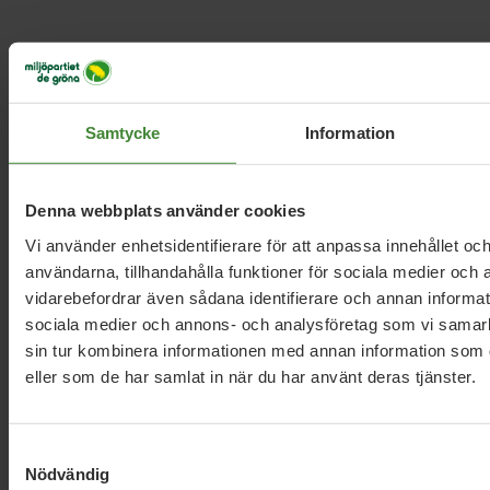
Läs alla nyheter
Samtycke
Information
Denna webbplats använder cookies
Vi använder enhetsidentifierare för att anpassa innehållet och
användarna, tillhandahålla funktioner för sociala medier och a
Dela denna sida och hjälp oss
vidarebefordrar även sådana identifierare och annan informatio
att
sprida vårt budskap
sociala medier och annons- och analysföretag som vi samar
sin tur kombinera informationen med annan information som du
eller som de har samlat in när du har använt deras tjänster.
Samtyckesval
Nödvändig