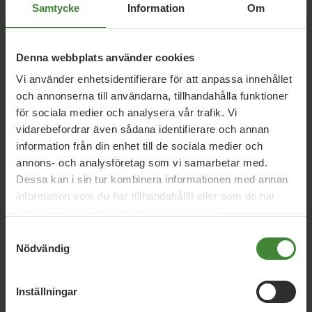
Samtycke
Information
Om
Denna webbplats använder cookies
Vi använder enhetsidentifierare för att anpassa innehållet
och annonserna till användarna, tillhandahålla funktioner
för sociala medier och analysera vår trafik. Vi
Dela denna sida och hjälp oss
vidarebefordrar även sådana identifierare och annan
att
sprida vårt budskap
information från din enhet till de sociala medier och
annons- och analysföretag som vi samarbetar med.
Dessa kan i sin tur kombinera informationen med annan
information som du har tillhandahållit eller som de har
samlat in när du har använt deras tjänster.
Samtyckesval
Nödvändig
Publicerad 2022-04-05
Inställningar