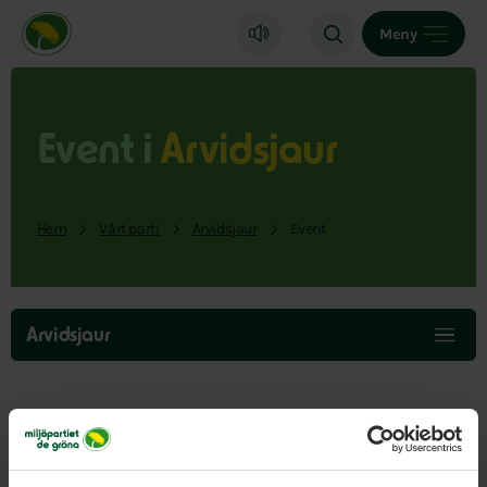
Miljöpartiet de gröna, startsida
Meny
Event i
Arvidsjaur
Hem
Vårt parti
Arvidsjaur
Event
Hoppa
över
Arvidsjaur
menyn
Här hittar du events från vår del av landet.