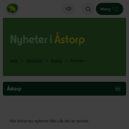
Miljöpartiet de gröna, startsida
Meny
Nyheter i
Åstorp
Hem
Vårt parti
Åstorp
Nyheter
Hoppa
över
Åstorp
menyn
Här hittar du nyheter från vår del av landet.