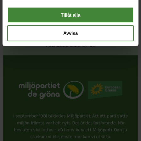
Tillåt alla
Avvisa
Publicerad 2022-04-05
I september 1981 bildades Miljöpartiet. Att ett parti satte
miljön främst var helt nytt. Det är det fortfarande. När
besluten ska fattas – då finns bara ett Miljöparti. Och ju
starkare vi blir, desto mer kan vi uträtta.