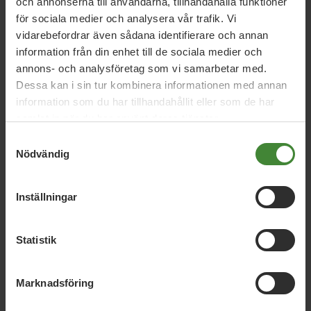
och annonserna till användarna, tillhandahålla funktioner
Kunde inte hitta några
för sociala medier och analysera vår trafik. Vi
poster
vidarebefordrar även sådana identifierare och annan
information från din enhet till de sociala medier och
annons- och analysföretag som vi samarbetar med.
Försök med en annan filtrering eller
Dessa kan i sin tur kombinera informationen med annan
sökning.
information som du har tillhandahållit eller som de har
samlat in när du har använt deras tjänster.
Samtyckesval
Nödvändig
Inställningar
Dela denna sida och hjälp oss
Statistik
att
sprida vårt budskap
Marknadsföring