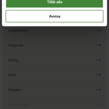
Eslöv
Tillåt alla
Helsingborg
Avvisa
Hässleholm
Höganäs
Hörby
Höör
Klippan
Kristianstad