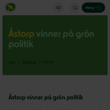
Miljöpartiet de gröna, startsida
Meny
Åstorp
vinner på grön
politik
Hem
Vårt parti
Åstorp
Åstorp vinner på grön politik