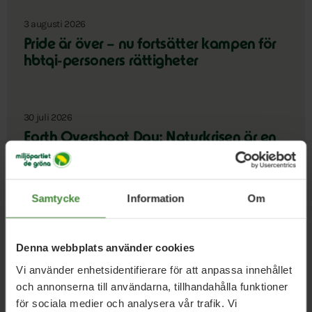
3 augusti 2026
Pride är över – nu fortsätter kampen för
hbtqi-personers rättigheter
30 juli 2026
Earth Overshoot Day: Naturkrisen är en
säkerhetsfråga
Samtycke
Information
Om
Läs alla nyheter
Denna webbplats använder cookies
Vi använder enhetsidentifierare för att anpassa innehållet
och annonserna till användarna, tillhandahålla funktioner
för sociala medier och analysera vår trafik. Vi