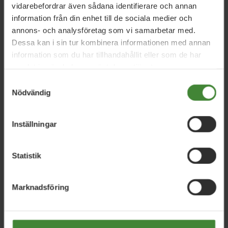
vidarebefordrar även sådana identifierare och annan
information från din enhet till de sociala medier och
annons- och analysföretag som vi samarbetar med.
Dessa kan i sin tur kombinera informationen med annan
information som du har tillhandahållit eller som de har
Kommuner i Skåne
samlat in när du har använt deras tjänster.
Samtyckesval
Nödvändig
Bjuv
Inställningar
Bromölla
Statistik
Burlöv
Marknadsföring
Båstad