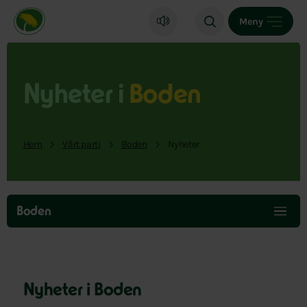
Miljöpartiet de gröna, startsida
Meny
Nyheter i
Boden
Hem
Vårt parti
Boden
Nyheter
Hoppa
över
Boden
menyn
Nyheter i Boden