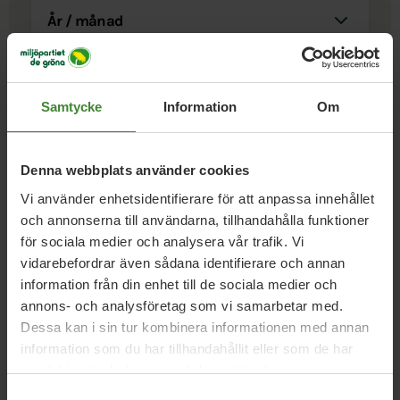
År / Månad
Sök i nyheter
Samtycke
Information
Om
Visa resultat
Denna webbplats använder cookies
Vi använder enhetsidentifierare för att anpassa innehållet
Boden, 9 juni 2026
och annonserna till användarna, tillhandahålla funktioner
Tidö värnar inte norra Sverige – de vill ha
för sociala medier och analysera vår trafik. Vi
kortsiktiga vinster
vidarebefordrar även sådana identifierare och annan
information från din enhet till de sociala medier och
annons- och analysföretag som vi samarbetar med.
Dessa kan i sin tur kombinera informationen med annan
Boden, 9 juni 2026
information som du har tillhandahållit eller som de har
Wall Street eller Bodens centrum?
samlat in när du har använt deras tjänster.
Samtyckesval