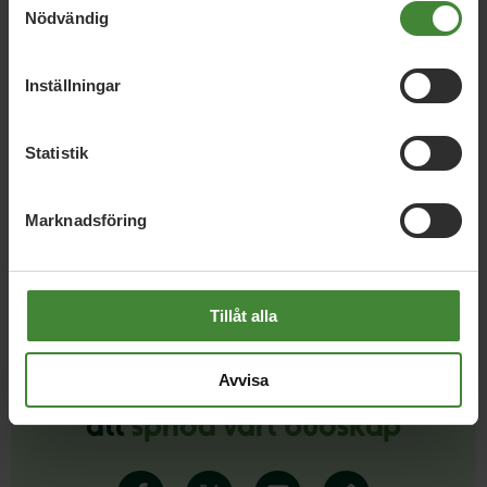
Nödvändig
Boden, 24 november 2025
Stoppa hotellbygget på Brännastrand!
Inställningar
Statistik
Ladda fler Nyheter
Marknadsföring
Tillåt alla
Avvisa
Dela denna sida och hjälp oss
att
sprida vårt budskap