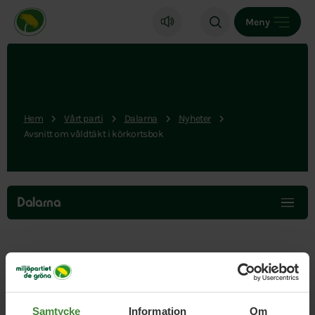
Miljöpartiet de gröna, startsida
Meny
Hem
Vårt parti
Dalarna
Nyheter
Avsnitt om våldtäkt i körkortsbok
Hoppa
över
Dalarna
menyn
Publicerad 2015-04-21
Uppdaterad 2026-05-06
Samtycke
Information
Om