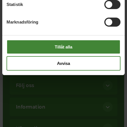
Statistik
Marknadsföring
I september 1981 bildades Miljöpartiet. Att ett parti satte
Tillåt alla
miljön främst var helt nytt. Det är det fortfarande. När
besluten ska fattas – då finns bara ett Miljöparti. Och ju
starkare vi blir, desto mer kan vi uträtta.
Avvisa
Följ oss
Information