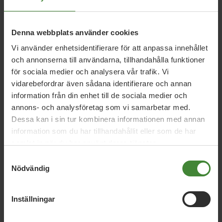
Transport
Våldtäkter
Denna webbplats använder cookies
Vi använder enhetsidentifierare för att anpassa innehållet
och annonserna till användarna, tillhandahålla funktioner
för sociala medier och analysera vår trafik. Vi
vidarebefordrar även sådana identifierare och annan
information från din enhet till de sociala medier och
Dela denna sida och hjälp oss
annons- och analysföretag som vi samarbetar med.
att
sprida vårt budskap
Dessa kan i sin tur kombinera informationen med annan
information som du har tillhandahållit eller som de har
samlat in när du har använt deras tjänster.
Samtyckesval
Nödvändig
Inställningar