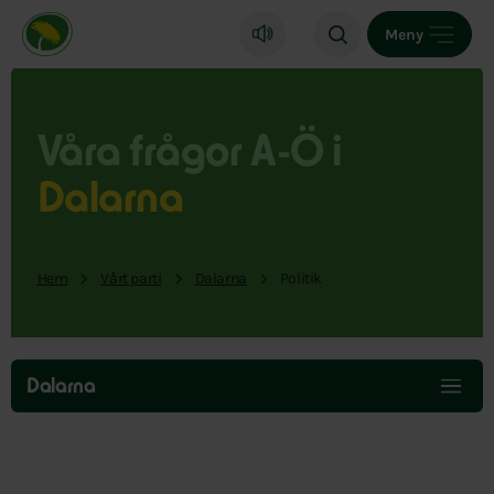
Miljöpartiet de gröna, startsida
Meny
Våra frågor A-Ö i
Dalarna
Hem
Vårt parti
Dalarna
Politik
Hoppa
över
Dalarna
menyn