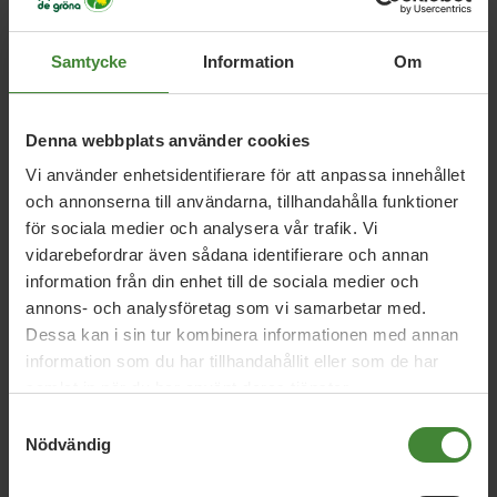
Ett samhälle utan diskriminering
E
Samtycke
Information
Om
God arbetsmiljö
Grön hållbar hälsa och
G
Denna webbplats använder cookies
vård
Vi använder enhetsidentifierare för att anpassa innehållet
och annonserna till användarna, tillhandahålla funktioner
för sociala medier och analysera vår trafik. Vi
Hållbart näringsliv och regional utveckling
H
vidarebefordrar även sådana identifierare och annan
information från din enhet till de sociala medier och
annons- och analysföretag som vi samarbetar med.
Integration och etablering
I
Dessa kan i sin tur kombinera informationen med annan
information som du har tillhandahållit eller som de har
samlat in när du har använt deras tjänster.
Samtyckesval
Nödvändig
Se fler