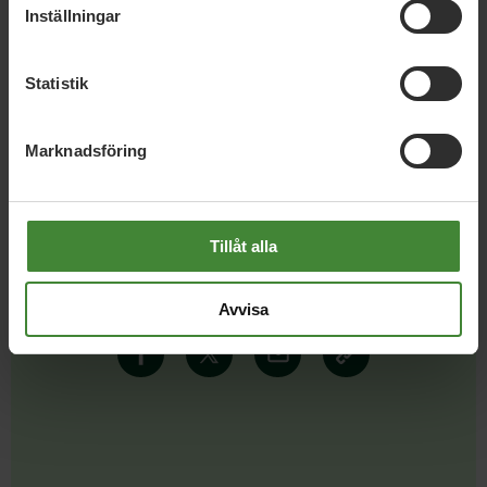
Inställningar
Statistik
Marknadsföring
Tillåt alla
Dela denna sida och hjälp oss
att
sprida vårt budskap
Avvisa