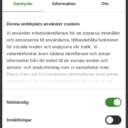
Samtycke
Information
Om
Dalarna, 8 april 2026
Denna webbplats använder cookies
Amelia Sporre och Maya Rantamäki är
Vi använder enhetsidentifierare för att anpassa innehållet
språkrör för Grön Ungdom Dalarna!
och annonserna till användarna, tillhandahålla funktioner
för sociala medier och analysera vår trafik. Vi
vidarebefordrar även sådana identifierare och annan
Dalarna, 5 december 2025
information från din enhet till de sociala medier och
Pressmeddelande: Införande av Cosmic i
annons- och analysföretag som vi samarbetar med.
Region Dalarna – ett stort politiskt
Dessa kan i sin tur kombinera informationen med annan
misslyckande
information som du har tillhandahållit eller som de har
samlat in när du har använt deras tjänster.
Samtyckesval
Dalarna, 23 november 2025
Nödvändig
Maj Ardesjö och Mursal Isa toppar
Miljöpartiets listor
Inställningar