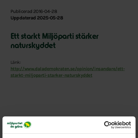
Publicerad 2016-04-28
Uppdaterad 2025-05-28
Ett starkt Miljöparti stärker
naturskyddet
Länk:
http://www.dalademokraten.se/opinion/insandare/ett-
starkt-miljoparti-starker-naturskyddet
Relaterade nyheter