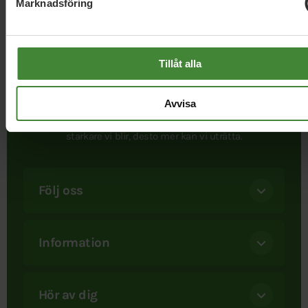
Marknadsföring
Tillåt alla
I september 1981 bildades Miljöpartiet. Att ett parti satte
Avvisa
miljön främst var helt nytt. Det är det fortfarande. När
besluten ska fattas – då finns bara ett Miljöparti. Och ju
starkare vi blir, desto mer kan vi uträtta.
Följ oss
Information
Hör av dig