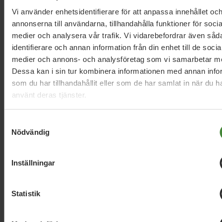
Vi använder enhetsidentifierare för att anpassa innehållet oc
annonserna till användarna, tillhandahålla funktioner för socia
medier och analysera vår trafik. Vi vidarebefordrar även såd
identifierare och annan information från din enhet till de socia
medier och annons- och analysföretag som vi samarbetar m
Dessa kan i sin tur kombinera informationen med annan info
som du har tillhandahållit eller som de har samlat in när du h
Dela denna sida och hjälp oss
använt deras tjänster.
att
sprida vårt budskap
Samtyckesval
Nödvändig
Inställningar
Statistik