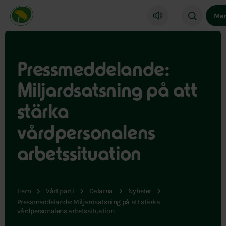
Miljöpartiet de gröna, startsida
Me
Pressmeddelande:
Miljardsatsning på att
stärka
vårdpersonalens
arbetssituation
Hem
Vårt parti
Dalarna
Nyheter
Pressmeddelande: Miljardsatsning på att stärka
vårdpersonalens arbetssituation