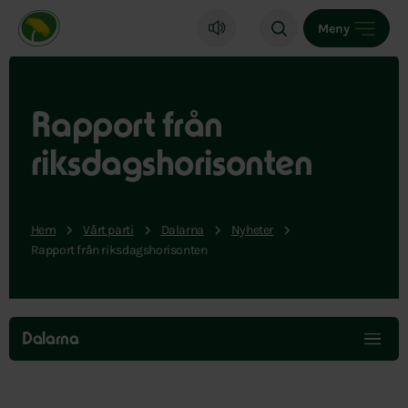
Miljöpartiet de gröna, startsida
Meny
Rapport från
riksdagshorisonten
Hem
Vårt parti
Dalarna
Nyheter
Rapport från riksdagshorisonten
Hoppa
över
Dalarna
menyn