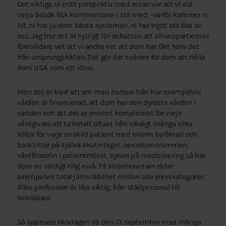
Det viktiga ur mitt perspektiv med resan var att vi vid
varje besök fick kommentarer i stil med; -varför kommer ni
hit, ni har ju dom bästa systemen, ni har inget att lära av
oss. Jag tror det är nyttigt för debatten att allianspartiernas
företrädare vet att vi andra vet att dom har fått höra det
från ursprungskällan. Det gör det svårare för dom att hålla
fram USA som ett ideal.
Men det är klart att om man bortser från hur exempelvis
vården är finansierad, att dom har den dyraste vården i
världen och att det är enormt komplicerat för varje
vårdgivare att ta betalt oftast från väldigt många olika
källor för varje enskild patient med enorm byråkrati och
bara tittar på själva akutintaget, operationsrummen,
vårdfilosofin i patientmötet, synen på medicinering så har
dom en väldigt hög nivå. På Intermountain råder
exempelvis total jämställdhet mellan alla yrkeskategorier.
Allas profession är lika viktig, från städpersonal till
överläkare.
Så öppnade riksdagen då den 13 september med många