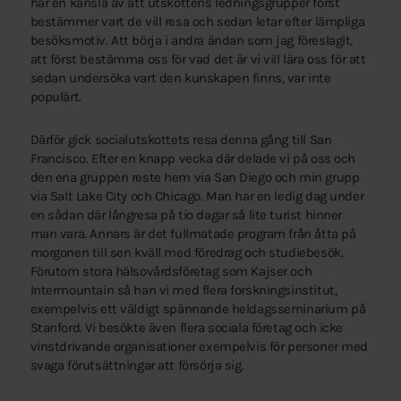
har en känsla av att utskottens ledningsgrupper först
bestämmer vart de vill resa och sedan letar efter lämpliga
besöksmotiv. Att börja i andra ändan som jag föreslagit,
att först bestämma oss för vad det är vi vill lära oss för att
sedan undersöka vart den kunskapen finns, var inte
populärt.
Därför gick socialutskottets resa denna gång till San
Francisco. Efter en knapp vecka där delade vi på oss och
den ena gruppen reste hem via San Diego och min grupp
via Salt Lake City och Chicago. Man har en ledig dag under
en sådan där långresa på tio dagar så lite turist hinner
man vara. Annars är det fullmatade program från åtta på
morgonen till sen kväll med föredrag och studiebesök.
Förutom stora hälsovårdsföretag som Kajser och
Intermountain så han vi med flera forskningsinstitut,
exempelvis ett väldigt spännande heldagsseminarium på
Stanford. Vi besökte även flera sociala företag och icke
vinstdrivande organisationer exempelvis för personer med
svaga förutsättningar att försörja sig.