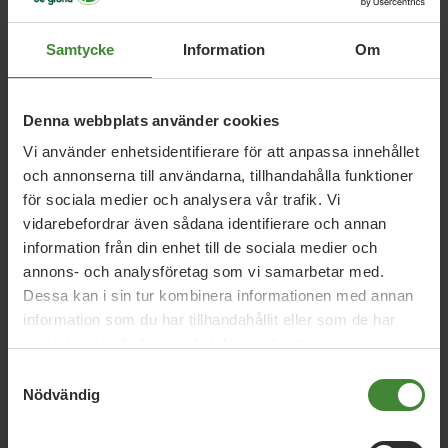
Samtycke
Information
Om
Relaterade nyheter
Denna webbplats använder cookies
Dalarna, 8 april 2026
Vi använder enhetsidentifierare för att anpassa innehållet
Amelia Sporre och Maya Rantamäki är
och annonserna till användarna, tillhandahålla funktioner
språkrör för Grön Ungdom Dalarna!
för sociala medier och analysera vår trafik. Vi
vidarebefordrar även sådana identifierare och annan
information från din enhet till de sociala medier och
Dalarna, 5 december 2025
annons- och analysföretag som vi samarbetar med.
Dessa kan i sin tur kombinera informationen med annan
Pressmeddelande: Införande av Cosmic i
information som du har tillhandahållit eller som de har
Region Dalarna – ett stort politiskt
samlat in när du har använt deras tjänster.
misslyckande
Samtyckesval
Nödvändig
Dalarna, 23 november 2025