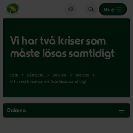
Miljöpartiet de gröna, startsida
Meny
Vi har två kriser som
måste lösas samtidigt
Hem
Vårt parti
Dalarna
Nyheter
Vi har två kriser som måste lösas samtidigt
Hoppa
över
Dalarna
menyn