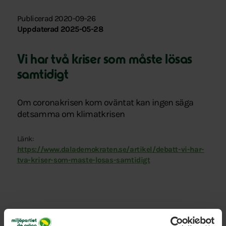
Publicerad 2020-09-26
Uppdaterad 2025-05-28
Vi har två kriser som måste lösas
samtidigt
Om coronakrisen kom oväntat kan ingen säga
detsamma om klimatkrisen
Länk:
https://www.dalademokraten.se/artikel/debatt-vi-har-
tva-kriser-som-maste-losas-samtidigt