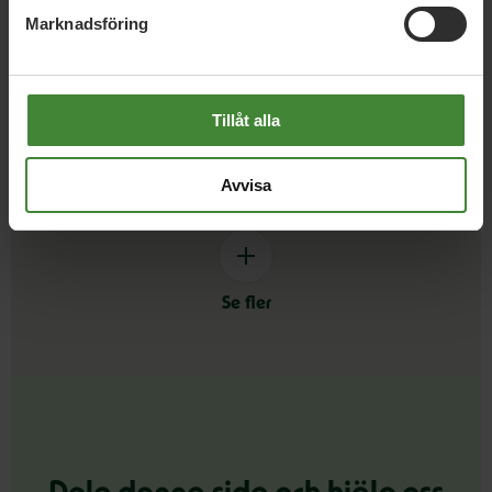
Marknadsföring
Cirkulär Ekonomi
Cykel
C
Tillåt alla
Demokrati och en god dialog
Djurrätt
D
Avvisa
Se fler