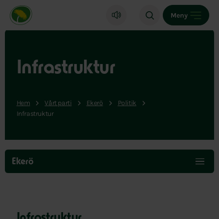
Miljöpartiet de gröna, startsida
Meny
Infrastruktur
Hem
Vårt parti
Ekerö
Politik
Infrastruktur
Hoppa
över
Ekerö
menyn
Infrastruktur