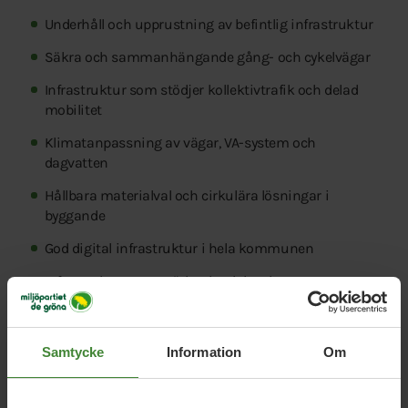
Underhåll och upprustning av befintlig infrastruktur
Säkra och sammanhängande gång- och cykelvägar
Infrastruktur som stödjer kollektivtrafik och delad
mobilitet
Klimatanpassning av vägar, VA-system och
dagvatten
Hållbara materialval och cirkulära lösningar i
byggande
God digital infrastruktur i hela kommunen
Infrastruktur som stärker landsbygdens
tillgänglighet
Samtycke
Information
Om