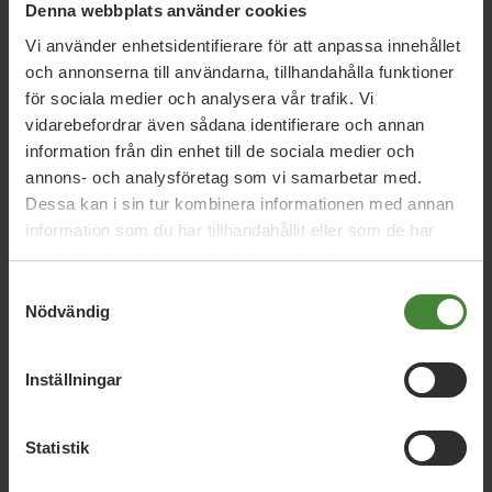
Denna webbplats använder cookies
Vi använder enhetsidentifierare för att anpassa innehållet
och annonserna till användarna, tillhandahålla funktioner
för sociala medier och analysera vår trafik. Vi
Vi har svaren på dina
vidarebefordrar även sådana identifierare och annan
frågor
information från din enhet till de sociala medier och
annons- och analysföretag som vi samarbetar med.
Sök
efter
Dessa kan i sin tur kombinera informationen med annan
fråga:
information som du har tillhandahållit eller som de har
samlat in när du har använt deras tjänster.
Samtyckesval
Avfall
A
Nödvändig
Inställningar
Beredskap
Biologisk mångfald
Bostäder –
för alla faser i livet
Brottsförebyggande
B
Statistik
arbete