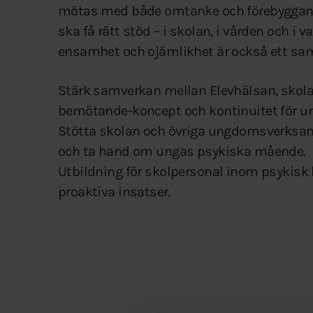
mötas med både omtanke och förebyggande a
ska få rätt stöd – i skolan, i vården och 
ensamhet och ojämlikhet är också ett sam
Stärk samverkan mellan Elevhälsan, skolan
bemötande-koncept och kontinuitet för ung
Stötta skolan och övriga ungdomsverksamh
och ta hand om ungas psykiska mående.
Utbildning för skolpersonal inom psykisk
proaktiva insatser.