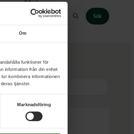
Fritext
Sök
Om
Slutet på menyn
andahålla funktioner för
n information från din enhet
 tur kombinera informationen
Sök
efter
fråga:
deras tjänster.
Marknadsföring