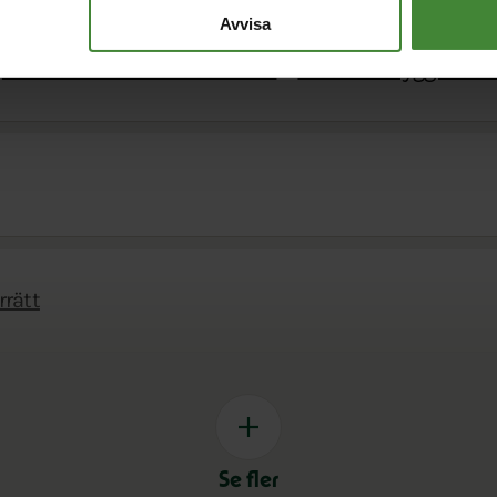
Avvisa
Bostäder – för alla faser i livet
Brottsförebyggande a
rrätt
Se fler