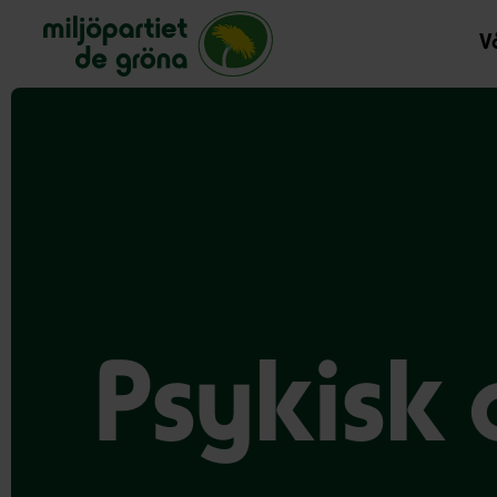
Miljöpartiet de gröna, startsida
Vå
Psykisk 