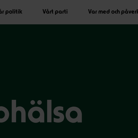
r politik
Vårt parti
Var med och påver
ohälsa