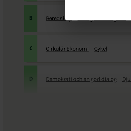
Beredskap
Biologisk mångfald
B
Cirkulär Ekonomi
Cykel
C
Demokrati och en god dialog
Dju
D