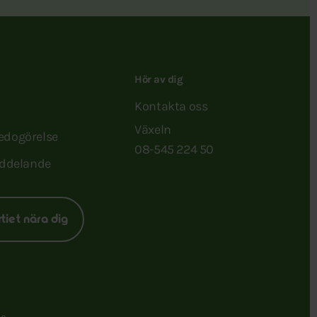
Hör av dig
Kontakta oss
Växeln
redogörelse
08-545 224 50
ddelande
rtiet nära dig