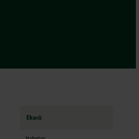
Ekerö
Hoppa
över
Nyheter