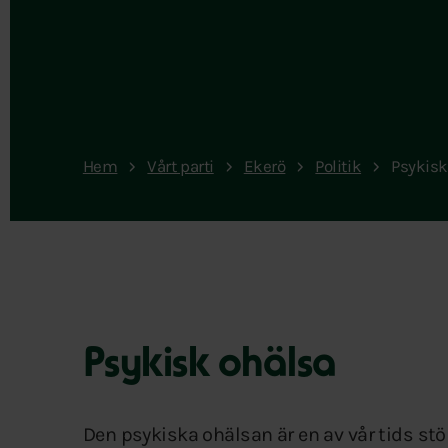
Hem
Vårt parti
Ekerö
Politik
Psykisk
Psykisk ohälsa
Den psykiska ohälsan är en av vår tids s