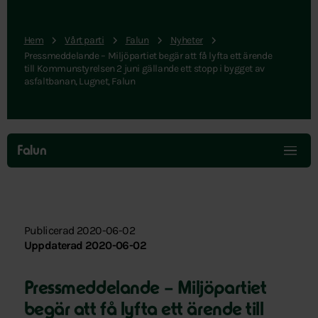
Hem
Vårt parti
Falun
Nyheter
Pressmeddelande – Miljöpartiet begär att få lyfta ett ärende
till Kommunstyrelsen 2 juni gällande ett stopp i bygget av
asfaltbanan, Lugnet, Falun
Hoppa
över
Falun
menyn
Publicerad 2020-06-02
Uppdaterad 2020-06-02
Pressmeddelande – Miljöpartiet
begär att få lyfta ett ärende till