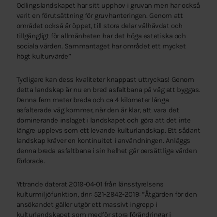
Odlingslandskapet har sitt upphov i gruvan men har också
varit en förutsättning för gruvhanteringen. Genom att
området också är öppet, till stora delar välhävdat och
tillgängligt för allmänheten har det höga estetiska och
sociala värden. Sammantaget har området ett mycket
högt kulturvärde”
Tydligare kan dess kvaliteter knappast uttryckas! Genom
detta landskap är nu en bred asfaltbana på väg att byggas.
Denna fem meter breda och ca 4 kilometer långa
asfalterade väg kommer, när den är klar, att vara det
dominerande inslaget i landskapet och göra att det inte
längre upplevs som ett levande kulturlandskap. Ett sådant
landskap kräver en kontinuitet i användningen. Anläggs
denna breda asfaltbana i sin helhet går oersättliga värden
förlorade.
Yttrande daterat 2019-04-01 från länsstyrelsens
kulturmiljöfunktion, dnr: 521-2942-2019: ”Åtgärden för den
ansökandet gäller utgör ett massivt ingrepp i
kulturlandskapet som medför stora förändringar i