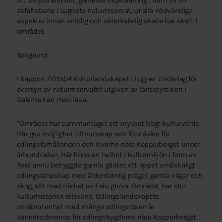
Att belysa ärendet, gällande exploatering i form av en
asfaltsbana i Lugnets naturreservat, ur alla nödvändiga
aspekter innan onödig och oåterkallelig skada har skett i
området.
Bakgrund
I Rapport 2019:04 Kulturlandskapet i Lugnet Underlag för
översyn av naturreservatet utgiven av länsstyrelsen i
Dalarna kan man läsa.
”Området har sammantaget ett mycket högt kulturvärde.
Här ges möjlighet till kunskap och förståelse för
odlingsförhållanden och leverne nära Kopparberget under
århundraden. Här finns en helhet i kulturmiljön i form av
flera ännu bebyggda gamla gårdar, ett öppet småskaligt
odlingslandskap med ålderdomlig prägel, gamla vägar och
skog, allt med närhet av Falu gruva. Området har stor
kulturhistorisk relevans. Odlingslandskapets
småbrutenhet med många odlingsrösen är
kännetecknande för odlingsbygderna nära Kopparberget.