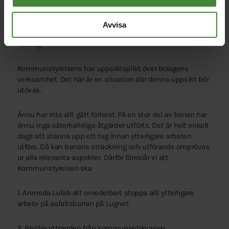
slags funktionshinder varav endast en liten minoritet är
elitmotionärer i rullstol.
Avvisa
Förslag:
Kommunstyrelsens har uppsiktsplikt över bolagens
verksamhet. Det här är en situation där denna uppsikt bör
utövas.
Ännu har inte allt gått förlorat. På en stor del av banan har
ännu inga oåterkalleliga åtgärder utförts. Det är helt enkelt
dags att stanna upp ett tag innan ytterligare arbeten
utförs. Då kan banans sträckning och utförande omprövas
ur alla relevanta aspekter. Därför föreslår vi att
Kommunstyrelsen ska
1. Anmoda Lufab att omedelbart stoppa allt ytterligare
arbete på asfaltsbanan på Lugnet.
2. Begära yttranden från kommunantikvarien,