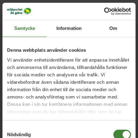
Riksårsmötet
Riksårsmötet hålls en gång per år och är Grön Ungdoms
högsta beslutande organ. Under riksårsmötet, även kallat
RÅM, samlas ombud från lokalavdelningar och distrikt i
Samtycke
Information
Om
hela Sverige för att forma Grön Ungdoms politik och välja
förbundets ledning.
Denna webbplats använder cookies
Vi använder enhetsidentifierare för att anpassa innehållet
Vill du veta mer?
och annonserna till användarna, tillhandahålla funktioner
Läs om vår
politik här.
för sociala medier och analysera vår trafik. Vi
vidarebefordrar även sådana identifierare och annan
information från din enhet till de sociala medier och
annons- och analysföretag som vi samarbetar med.
Dessa kan i sin tur kombinera informationen med annan
information som du har tillhandahållit eller som de har
Häng på oss i klimatkampen
samlat in när du har använt deras tjänster.
Bli medlem i Grön Ungdom! Hos oss kan du få några av
Samtyckesval
de roligaste upplevelserna i ditt liv, träffa nya vänner,
Nödvändig