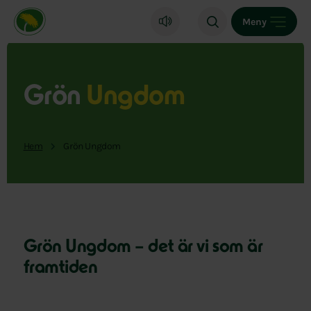
Miljöpartiet de gröna, startsida
Meny
Grön
Ungdom
Hem
Grön Ungdom
Grön Ungdom – det är vi som är
framtiden