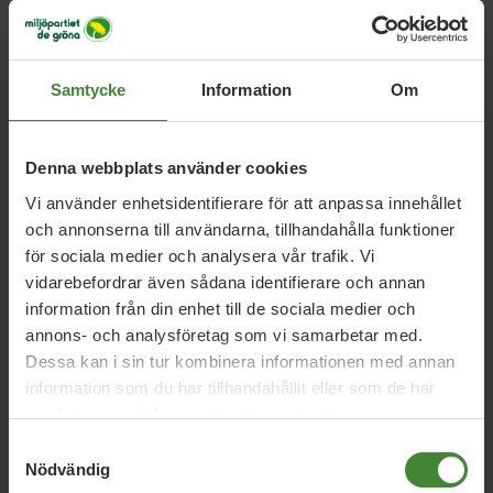
Våra frågor A-Ö
Här hittar du svar på vanliga frågor om vår politik i vår del
Samtycke
Information
Om
av landet. Skulle du inte hitta svaret är du välkommen att
kontakta oss.
Denna webbplats använder cookies
Vi använder enhetsidentifierare för att anpassa innehållet
och annonserna till användarna, tillhandahålla funktioner
för sociala medier och analysera vår trafik. Vi
vidarebefordrar även sådana identifierare och annan
information från din enhet till de sociala medier och
annons- och analysföretag som vi samarbetar med.
Dela denna sida och hjälp oss
Dessa kan i sin tur kombinera informationen med annan
att
sprida vårt budskap
information som du har tillhandahållit eller som de har
samlat in när du har använt deras tjänster.
Samtyckesval
Nödvändig