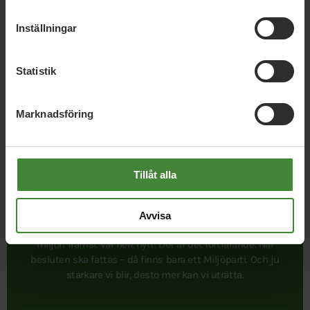
Inställningar
Statistik
Publicerad 2022-04-05
Marknadsföring
Tillåt alla
Avvisa
I september 1981 bildades Miljöpartiet. Att ett parti satte
miljön främst var helt nytt. Det är det fortfarande. När
besluten ska fattas – då finns bara ett Miljöparti. Och ju
starkare vi blir, desto mer kan vi uträtta.