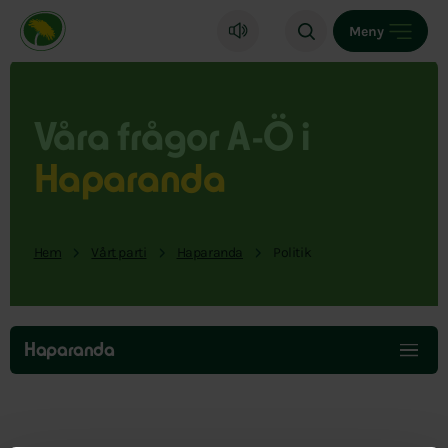
Miljöpartiet de gröna, startsida
Meny
Våra frågor A-Ö i
Haparanda
Hem
Vårt parti
Haparanda
Politik
Hoppa
över
Haparanda
menyn