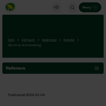
Miljöpartiet de gröna, startsida
Meny
Hem
Vårt parti
Hedemora
Nyheter
Gör en ny skolutredning
Hoppa
över
Hedemora
menyn
Publicerad 2024-05-04