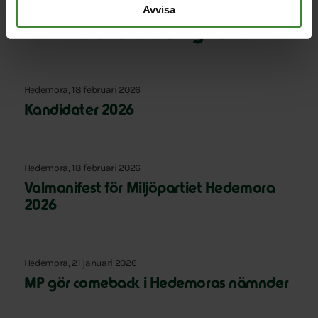
Avvisa
Relaterade nyheter
Hedemora, 18 februari 2026
Kandidater 2026
Hedemora, 18 februari 2026
Valmanifest för Miljöpartiet Hedemora
2026
Hedemora, 21 januari 2026
MP gör comeback i Hedemoras nämnder