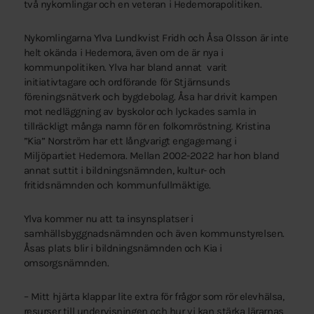
två nykomlingar och en veteran i Hedemorapolitiken.
Nykomlingarna Ylva Lundkvist Fridh och Åsa Olsson är inte
helt okända i Hedemora, även om de är nya i
kommunpolitiken. Ylva har bland annat varit
initiativtagare och ordförande för Stjärnsunds
föreningsnätverk och bygdebolag. Åsa har drivit kampen
mot nedläggning av byskolor och lyckades samla in
tillräckligt många namn för en folkomröstning. Kristina
”Kia” Norström har ett långvarigt engagemang i
Miljöpartiet Hedemora. Mellan 2002-2022 har hon bland
annat suttit i bildningsnämnden, kultur- och
fritidsnämnden och kommunfullmäktige.
Ylva kommer nu att ta insynsplatser i
samhällsbyggnadsnämnden och även kommunstyrelsen.
Åsas plats blir i bildningsnämnden och Kia i
omsorgsnämnden.
– Mitt hjärta klappar lite extra för frågor som rör elevhälsa,
resurser till undervisningen och hur vi kan stärka lärarnas