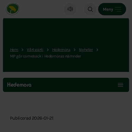
Miljöpartiet de gröna, startsida
Meny
Hem
Vårt parti
Hedemora
Nyheter
MP gör comeback i Hedemoras nämnder
Hoppa
över
Hedemora
menyn
Publicerad 2026-01-21