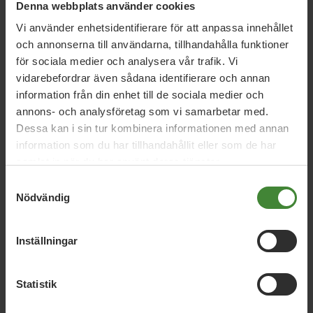
Denna webbplats använder cookies
Om Kia:
Vi använder enhetsidentifierare för att anpassa innehållet
och annonserna till användarna, tillhandahålla funktioner
Kristina Norström, 77 år. Bor i Stjärnsund sedan 1999. Gift,
för sociala medier och analysera vår trafik. Vi
har fyra söner och åtta barnbarn. Biomedicinsk analytiker
vidarebefordrar även sådana identifierare och annan
mikrobiologi. Är pensionär, jobbar som vikarie i skolan
information från din enhet till de sociala medier och
stundtals. Har jobbat som lärare (NO-ämnen) på
annons- och analysföretag som vi samarbetar med.
grundskola de senaste 25 åren. Tidigare arbetat med
klinisk forskning på KI, Stockholm samt vid Lunds
Dessa kan i sin tur kombinera informationen med annan
universitetssjukhus.
information som du har tillhandahållit eller som de har
samlat in när du har använt deras tjänster.
Om Åsa:
Samtyckesval
Nödvändig
Åsa Olsson, 40 år. Bor med familj i Västerby. Lärarexamen
sedan 2008 och har arbetat både inom grundskolan och
på gymnasiet sedan dess. Undervisar i engelska och
Inställningar
psykologi.
Statistik
Om Ylva: