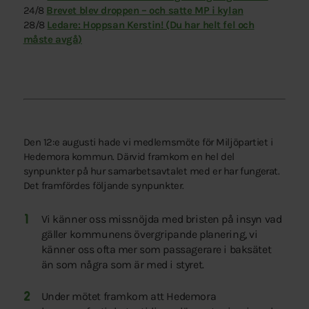
24/8
Brevet blev droppen – och satte MP i kylan
28/8
Ledare: Hoppsan Kerstin! (Du har helt fel och
måste avgå)
Den 12:e augusti hade vi medlemsmöte för Miljöpartiet i
Hedemora kommun. Därvid framkom en hel del
synpunkter på hur samarbetsavtalet med er har fungerat.
Det framfördes följande synpunkter.
Vi känner oss missnöjda med bristen på insyn vad
gäller kommunens övergripande planering, vi
känner oss ofta mer som passagerare i baksätet
än som några som är med i styret.
Under mötet framkom att Hedemora