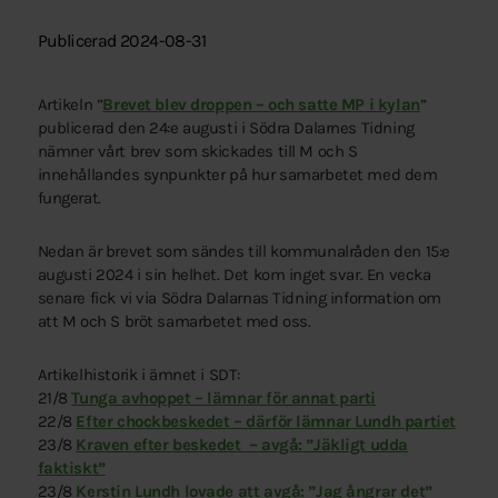
Publicerad 2024-08-31
Artikeln ”
Brevet blev droppen – och satte MP i kylan
”
publicerad den 24:e augusti i Södra Dalarnes Tidning
nämner vårt brev som skickades till M och S
innehållandes synpunkter på hur samarbetet med dem
fungerat.
Nedan är brevet som sändes till kommunalråden den 15:e
augusti 2024 i sin helhet. Det kom inget svar. En vecka
senare fick vi via Södra Dalarnas Tidning information om
att M och S bröt samarbetet med oss.
Artikelhistorik i ämnet i SDT:
21/8
Tunga avhoppet – lämnar för annat parti
22/8
Efter chockbeskedet – därför lämnar Lundh partiet
23/8
Kraven efter beskedet – avgå: ”Jäkligt udda
faktiskt”
23/8
Kerstin Lundh lovade att avgå: ”Jag ångrar det”