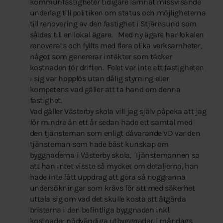
kommunfastigheter tidigare lämnat missvisande
underlag till politiken om status och möjligheterna
till renovering av den fastighet i Stjärnsund som
såldes till en lokal ägare. Med ny ägare har lokalen
renoverats och fyllts med flera olika verksamheter,
något som genererar intäkter som täcker
kostnaden för driften. Felet var inte att fastigheten
i sig var hopplös utan dålig styrning eller
kompetens vad gäller att ta hand om denna
fastighet.
Vad gäller Västerby skola vill jag själv påpeka att jag
för mindre än ett år sedan hade ett samtal med
den tjänsteman som enligt dåvarande VD var den
tjänsteman som hade bäst kunskap om
byggnaderna i Västerby skola. Tjänstemannen sa
att han intet visste så mycket om detaljerna, han
hade inte fått uppdrag att göra så noggranna
undersökningar som krävs för att med säkerhet
uttala sig om vad det skulle kosta att åtgärda
bristerna i den befintliga byggnaden inkl.
kostnader nödvändiga utbyggnader. I måndags