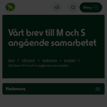
Miljöpartiet de gröna, startsida
Meny
Vårt brev till M och S
angående samarbetet
Hem
Vårt parti
Hedemora
Nyheter
Vårt brev till M och S angående samarbetet
Hoppa
över
Hedemora
menyn