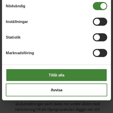
Samtyckesval
fritids (till ex Västerby skola) utanför de central
Nödvändig
delarna av Hedemora tätort tas i
kommunfullmäktige innan de verkställs;
Bildningsnämnden skall inte ha den
Inställningar
befogenheten, Förändring av reglementet för
berörda nämnder/bolag bör träda kraft senast 1
januari 2025. Inga nya stora beslut som står i strid
Statistik
med detta syfte bör tas i Bildningsnämnden under
2024. Mötet ansåg att Miljöpartiet bör lämna in en
Marknadsföring
motion om detta. Vi vill veta Moderaterna och
Socialdemokraterna är villiga att stödja
ovannämnda förändringar Om ni avvisar förslaget
att lyfta frågan om nedläggningar av skolor till
Tillåt alla
kommunfullmäktige så ansåg medlemsmötet att
Miljöpartiet bör säga upp samarbetsavtalet med
Moderaterna och Socialdemokraterna.
Avvisa
Medlemsmötet ansåg också att den
skolutredningen som lades ner under våren med
hänvisning till att Olympicaskolan lägger ner sitt