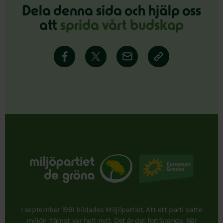
Dela denna sida och hjälp oss
att
sprida vårt budskap
I september 1981 bildades Miljöpartiet. Att ett parti satte
miljön främst var helt nytt. Det är det fortfarande. När