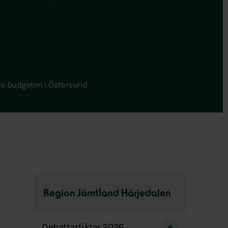
de budgeten i Östersund
Region Jämtland Härjedalen
Hoppa
över
Debattartiklar 2026