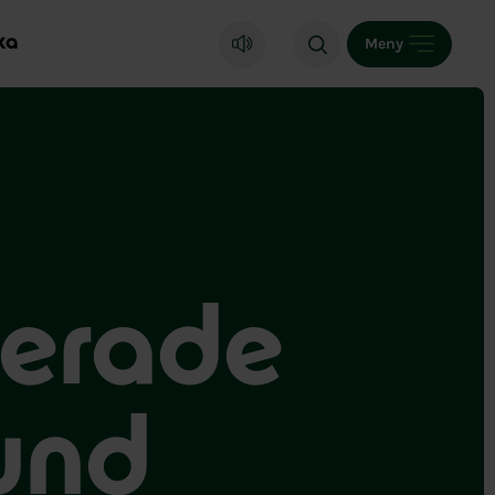
ka
Meny
terade
und