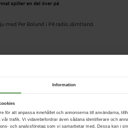
ju med Per Bolund i P4 radio Jämtland.
eringens höstbudget säger biträdande finansminister Per Bolund. Foto: Marcus
egeringen sin höstbudget och det handlar om 40
piller en del över på turismen i Jämtlands län.
Information
mråden, till exempel ska man under
atmålen, totalförsvaret får ett tillskott på 2,8
cookies
r per barn och en tredjedel av landets
e för att anpassa innehållet och annonserna till användarna, tillh
vår trafik. Vi vidarebefordrar även sådana identifierare och anna
nnons- och analysföretag som vi samarbetar med. Dessa kan i sin