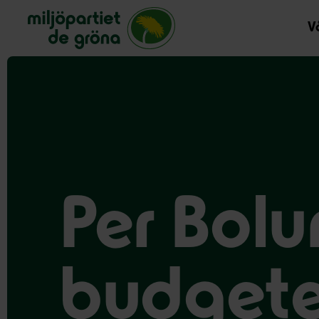
Miljöpartiet de gröna, startsida
Vå
Per Bol
budgete