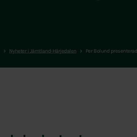
Nyheter i Jämtland-Härjedalen
Per Bolund presentera