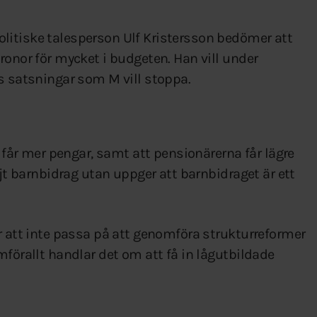
litiske talesperson Ulf Kristersson bedömer att
ronor för mycket i budgeten. Han vill under
s satsningar som M vill stoppa.
n får mer pengar, samt att pensionärerna får lägre
öjt barnbidrag utan uppger att barnbidraget är ett
r att inte passa på att genomföra strukturreformer
mförallt handlar det om att få in lågutbildade