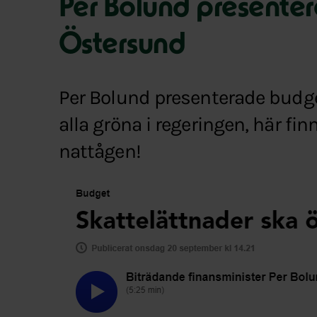
Per Bolund presente
Östersund
Per Bolund presenterade budge
alla gröna i regeringen, här fi
nattågen!