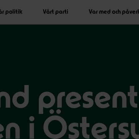
r politik
Vårt parti
Var med och påver
und presen
n i Östers