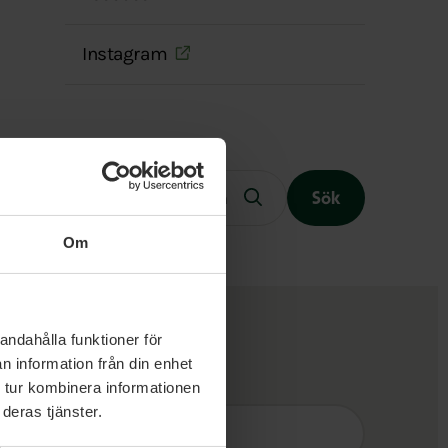
Instagram
Fritext
Sök
Om
Slutet på menyn
andahålla funktioner för
n information från din enhet
 tur kombinera informationen
Sök
deras tjänster.
efter
fråga: