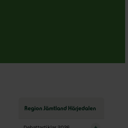
Region Jämtland Härjedalen
Hoppa
över
Debattartiklar 2026