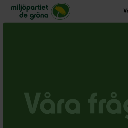
Miljöpartiet de gröna, startsida
Vå
Våra frå