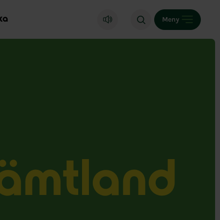
ka
Meny
Jämtland