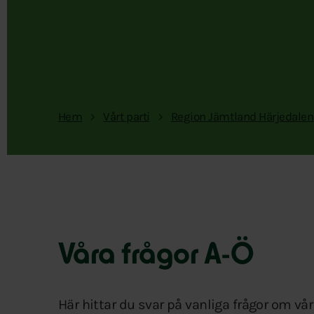
Hem
Vårt parti
Region Jämtland Härjedalen
Våra frågor A-Ö
Här hittar du svar på vanliga frågor om vår p