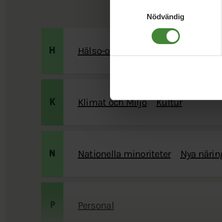
Samtyckesval
Nödvändig
Hälso-och sjukvård
H
Klimat och Miljö
Kultur
K
Nationella minoriteter
Nya närin
N
Personal
P