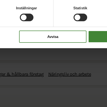
Inställningar
Statistik
Avvisa
gar & hållbara företag
Näringsliv och arbete