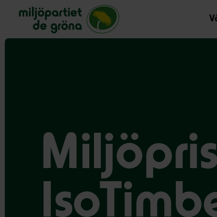
Miljöpartiet de gröna, startsida
Vå
Miljöpris
IsoTimb