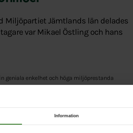
Miljöpartiet Jämtlands län delades
istagare var Mikael Östling och hans
in geniala enkelhet och höga miljöprestanda
åvara som är väldigt viktig för Jämtlands län.
lt att bygga med så kombinerar blocken
 god issolerförmåga. Resultatet blir
Information
ed mycket god inomhusmiljö som dessutom