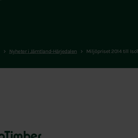
Nyheter i Jämtland-Härjedalen
Miljöpriset 2014 till Is
IsoTimber