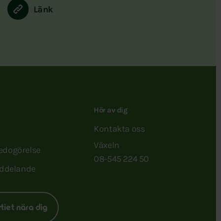
Länk
Hör av dig
Kontakta oss
Växeln
redogörelse
08-545 224 50
ddelande
rtiet nära dig