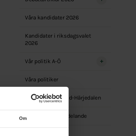
menyn
Våra kandidater 2026
Kandidater i riksdagsvalet
2026
Vår politik A-Ö
Våra politiker
Nyheter i Jämtland-Härjedalen
Transparensmeddelande
Om
Facebook