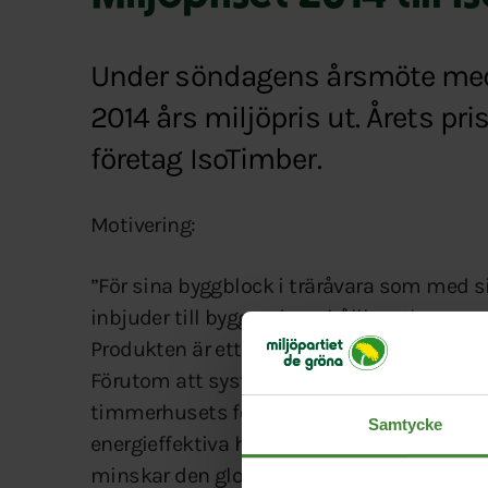
Under söndagens årsmöte med 
2014 års miljöpris ut. Årets pr
företag IsoTimber.
Motivering:
”För sina byggblock i träråvara som med s
inbjuder till byggande av hållbara hus.
Produkten är ett nytt sätt att förädla en r
Förutom att systemet är snabbt och enke
timmerhusets förmåga att lagra värme med
Samtycke
energieffektiva hus i sunda material m
minskar den globala uppvärmningen”