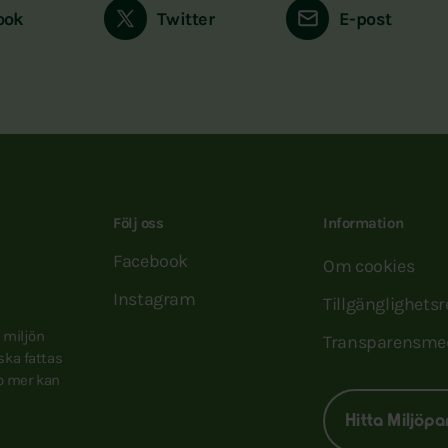
ook
Twitter
E-post
Följ oss
Information
Facebook
Om cookies
Instagram
Tillgänglighets
e miljön
Transparensme
 ska fattas
to mer kan
Hitta Miljöpa