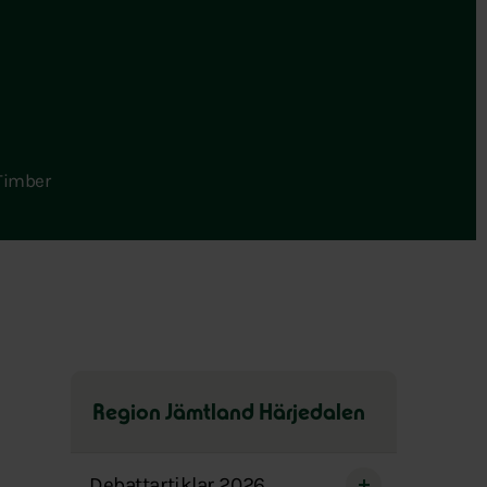
oTimber
Region Jämtland Härjedalen
Hoppa
över
Debattartiklar 2026