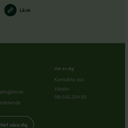
Länk
Hör av dig
Kontakta oss
Växeln
redogörelse
08-545 224 50
ddelande
rtiet nära dig