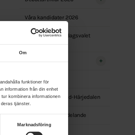
menyn
Våra kandidater 2026
Kandidater i riksdagsvalet
2026
Om
Vår politik A-Ö
Våra politiker
andahålla funktioner för
n information från din enhet
 tur kombinera informationen
Nyheter i Jämtland-Härjedalen
deras tjänster.
Transparensmeddelande
Marknadsföring
Facebook