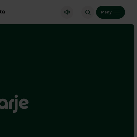
ka
Meny
arje