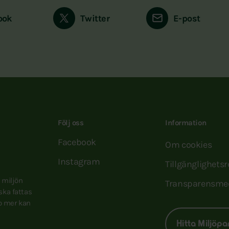
ook
Twitter
E-post
Följ oss
Information
Facebook
Om cookies
Instagram
Tillgänglighets
e miljön
Transparensme
 ska fattas
to mer kan
Hitta Miljöpa