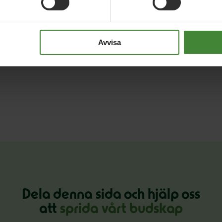
Avvisa
Dela denna sida och hjälp oss
att
sprida vårt budskap