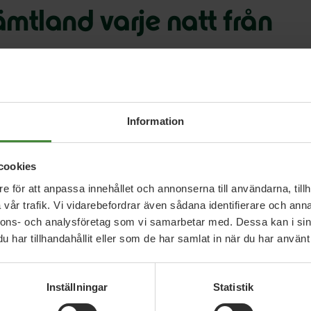
Jämtland varje natt från
n för hållbara kommunikationer som
Information
ka gå att bo och verka i hela landet,
 oss i Jämtland är nattåget en
cookies
 ett klimatsmart samhälle.
e för att anpassa innehållet och annonserna till användarna, tillh
vår trafik. Vi vidarebefordrar även sådana identifierare och anna
nnons- och analysföretag som vi samarbetar med. Dessa kan i sin
har tillhandahållit eller som de har samlat in när du har använt 
och-fran-jamtland-varje-natt-fran-slutet-av-juni
Inställningar
Statistik