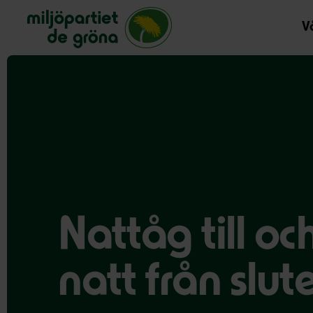
Miljöpartiet de gröna, startsida
Vå
Nattåg till oc
natt från slute