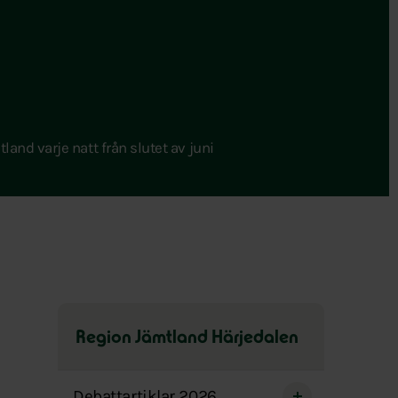
tland varje natt från slutet av juni
Region Jämtland Härjedalen
Hoppa
över
Debattartiklar 2026