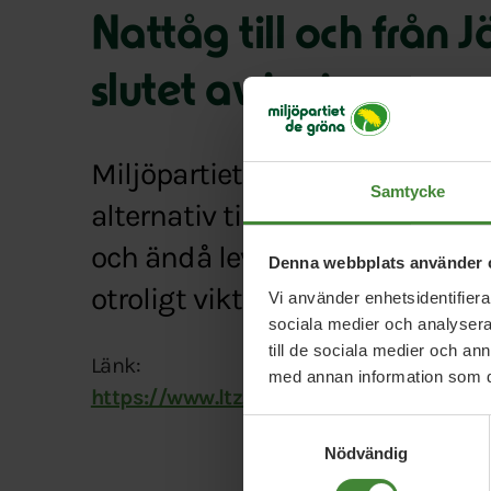
Nattåg till och från 
slutet av juni
Miljöpartiet kämpar hela tide
Samtycke
alternativ till de fossila. Det s
och ändå leva klimatsmart. För
Denna webbplats använder 
otroligt viktig del i vägen till
Vi använder enhetsidentifierar
sociala medier och analysera 
till de sociala medier och a
Länk:
med annan information som du 
https://www.ltz.se/jamtland/nattag-till-
Samtyckesval
Nödvändig