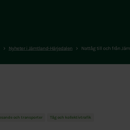
Nyheter i Jämtland-Härjedalen
Nattåg till och från Jäm
esande och transporter
Tåg och kollektivtrafik