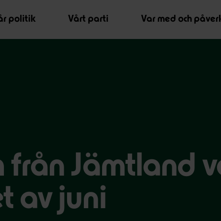
r politik
Vårt parti
Var med och påver
h från Jämtland v
t av juni