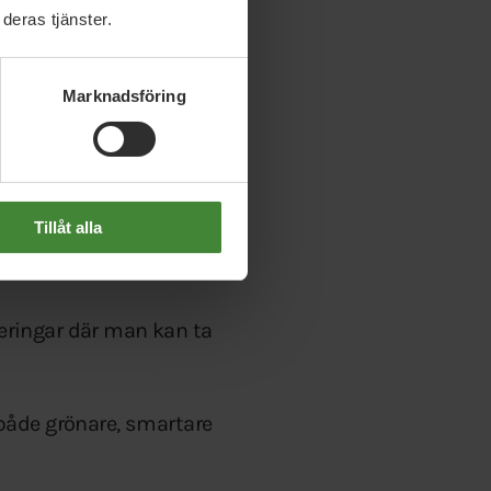
evande grönskan. Den
deras tjänster.
Marknadsföring
r miljövänligt, där
ummet hålls levande.
.
Tillåt alla
as i en bilkö.
skolan än att behöva
veringar där man kan ta
både grönare, smartare