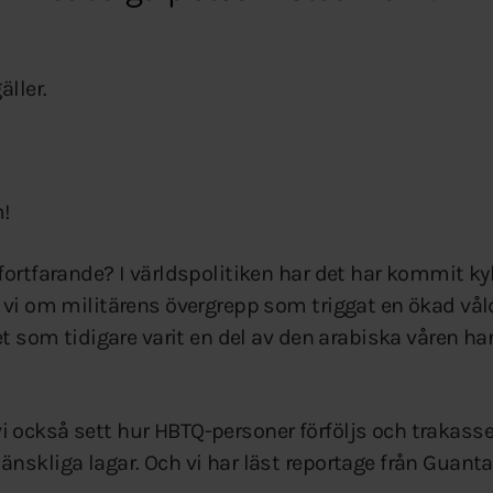
äller.
!
ortfarande? I världspolitiken har det har kommit kyl
 vi om militärens övergrepp som triggat en ökad vål
et som tidigare varit en del av den arabiska våren har
också sett hur HBTQ-personer förföljs och trakasse
nskliga lagar. Och vi har läst reportage från Guant