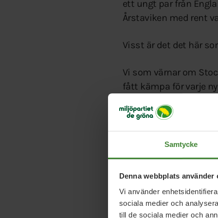
ett ungt par från Engl
Årstaviken med rent vat
Visst är det det här so
Vi som värnar om Stock
fått kämpa för varje n
grönområde runt barnen
och mer betong.
Idag är det trafiken s
Samtycke
att 30 till 40 personer 
lite renare, men det bli
Denna webbplats använder 
ändå utsläppen.
Vi använder enhetsidentifierar
sociala medier och analysera 
Tyvärr är det väldigt e
till de sociala medier och a