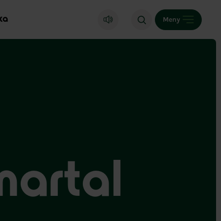
ka
Meny
artal