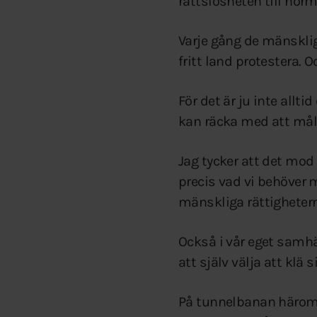
rättslösheten till norm
Varje gång de mänsklig
fritt land protestera. 
För det är ju inte al
kan räcka med att måla
Jag tycker att det mod
precis vad vi behöver m
mänskliga rättigheter
Också i vår eget samhä
att själv välja att klä 
På tunnelbanan häromd