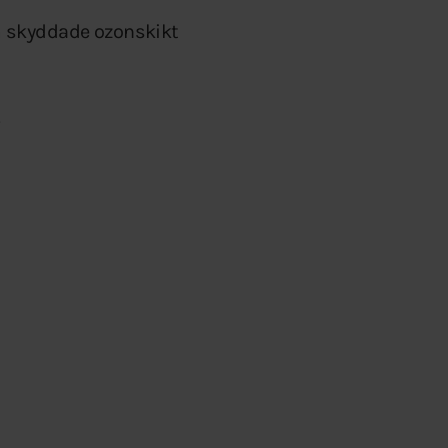
m skyddade ozonskikt
…