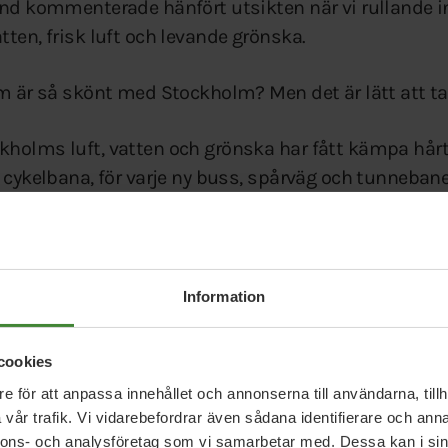
and kommenterade hänfört utsikten när vi rullande i
ten, frisk luft och levande grönska.
m är så skönt med Stockholm? Men det är lätt att ta 
holms luft, vatten och grönska har fått kämpa hårt
y cykelbana, för varje ny buss, spårväg och tunnebane
s skolor och förskolor. Mot politiker som mäter fr
om är Stockholms största miljöproblem. Stockholms l
Information
dör i förtid varje år av vägpartiklar och avgaser. Visst
r varje år fler bilar och lastbilar i Stockholmsområde
cookies
e för att anpassa innehållet och annonserna till användarna, tillh
vår trafik. Vi vidarebefordrar även sådana identifierare och anna
nkelt: Det går inte att öka biltrafiken i Stockholm ut
nnons- och analysföretag som vi samarbetar med. Dessa kan i sin