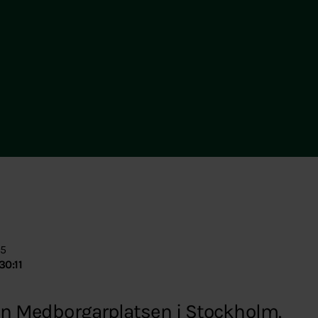
25
30:11
rån Medborgarplatsen i Stockholm.