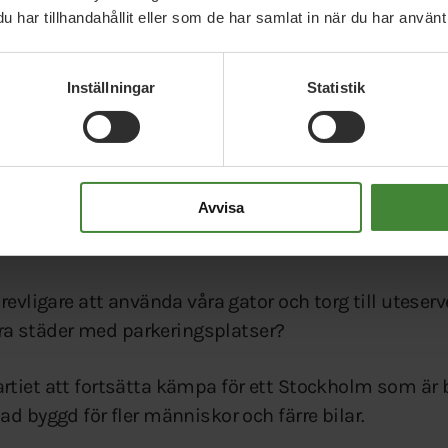
ara utan: det rena vattnet, den friska luften och den l
har tillhandahållit eller som de har samlat in när du har använt 
nner den konflikten lever i en fantasivärld.
Inställningar
Statistik
 sätt att bygga staden. En grönare stad där resor ske
rms och kyls energieffektivt och där det gröna uter
a är? En sån stad är också mycket trevligare att bo i
Avvisa
 att ta tunnelbanan till jobbet än att sitta och svett
 att kunna promenera eller cykla med barnen till för
revligare att använda våra gator och torg till uteser
våra städer med parkeringsplatser?
tiet att fortsätta kämpa för ett Stockholm som är 
ad byggd för fler människor och färre bilar.