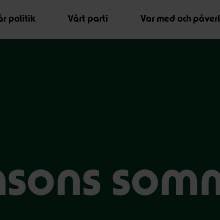
r politik
Vårt parti
Var med och påver
sons somm