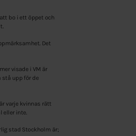
tt bo i ett öppet och
t.
 uppmärksamhet. Det
mer visade i VM är
a stå upp för de
r varje kvinnas rätt
 eller inte.
lig stad Stockholm är;