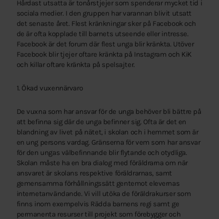
Hårdast utsatta är tonårstjejer som spenderar mycket tid i
sociala medier. I den gruppen har varannan blivit utsatt
det senaste året. Flest kränkningar sker på Facebook och
de är ofta kopplade till barnets utseende eller intresse.
Facebook är det forum där flest unga blir kränkta. Utöver
Facebook blir tjejer oftare kränkta på Instagram och KiK
och killar oftare kränkta på spelsajter.
1. Ökad vuxennärvaro
De vuxna som har ansvar för de unga behöver bli bättre på
att befinna sig där de unga befinner sig. Ofta är det en
blandning av livet på nätet, i skolan och i hemmet som är
en ung persons vardag. Gränserna för vem som har ansvar
för den ungas välbefinnande blir flytande och otydliga.
Skolan måste ha en bra dialog med föräldrarna om när
ansvaret är skolans respektive föräldrarnas, samt
gemensamma förhållningssätt gentemot elevernas
internetanvändande. Vi vill utöka de föräldrakurser som
finns inom exempelvis Rädda barnens regi samt ge
permanenta resurser till projekt som förebygger och