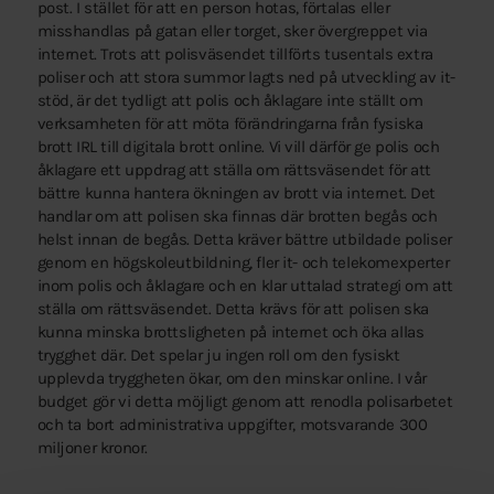
post. I stället för att en person hotas, förtalas eller
misshandlas på gatan eller torget, sker övergreppet via
internet. Trots att polisväsendet tillförts tusentals extra
poliser och att stora summor lagts ned på utveckling av it-
stöd, är det tydligt att polis och åklagare inte ställt om
verksamheten för att möta förändringarna från fysiska
brott IRL till digitala brott online. Vi vill därför ge polis och
åklagare ett uppdrag att ställa om rättsväsendet för att
bättre kunna hantera ökningen av brott via internet. Det
handlar om att polisen ska finnas där brotten begås och
helst innan de begås. Detta kräver bättre utbildade poliser
genom en högskoleutbildning, fler it- och telekomexperter
inom polis och åklagare och en klar uttalad strategi om att
ställa om rättsväsendet. Detta krävs för att polisen ska
kunna minska brottsligheten på internet och öka allas
trygghet där. Det spelar ju ingen roll om den fysiskt
upplevda tryggheten ökar, om den minskar online. I vår
budget gör vi detta möjligt genom att renodla polisarbetet
och ta bort administrativa uppgifter, motsvarande 300
miljoner kronor.