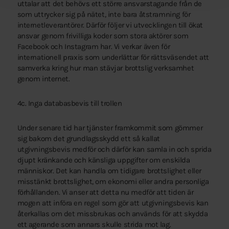
uttalar att det behövs ett större ansvarstagande från de
som uttrycker sig på nätet, inte bara åtstramning för
internetleverantörer. Därför följer vi utvecklingen till ökat
ansvar genom frivilliga koder som stora aktörer som
Facebook och Instagram har. Vi verkar även för
internationell praxis som underlättar för rättsväsendet att
samverka kring hur man stävjar brottslig verksamhet
genom internet.
4c. Inga databasbevis till trollen
Under senare tid har tjänster framkommit som gömmer
sig bakom det grundlagsskydd ett så kallat
utgivningsbevis medför och därför kan samla in och sprida
djupt kränkande och känsliga uppgifter om enskilda
människor. Det kan handla om tidigare brottslighet eller
misstänkt brottslighet, om ekonomi eller andra personliga
förhållanden. Vi anser att detta nu medför att tiden är
mogen att införa en regel som gör att utgivningsbevis kan
återkallas om det missbrukas och används för att skydda
ett agerande som annars skulle strida mot lag.