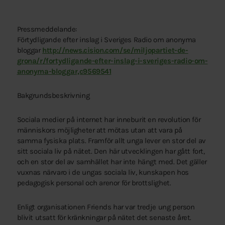
Pressmeddelande:
Förtydligande efter inslag i Sveriges Radio om anonyma
bloggar
http://news.cision.com/se/miljopartiet-de-
grona/r/fortydligande-efter-inslag-i-sveriges-radio-om-
anonyma-bloggar,c9569541
Bakgrundsbeskrivning
Sociala medier på internet har inneburit en revolution för
människors möjligheter att mötas utan att vara på
samma fysiska plats. Framför allt unga lever en stor del av
sitt sociala liv på nätet. Den här utvecklingen har gått fort,
och en stor del av samhället har inte hängt med. Det gäller
vuxnas närvaro i de ungas sociala liv, kunskapen hos
pedagogisk personal och arenor för brottslighet.
Enligt organisationen Friends har var tredje ung person
blivit utsatt för kränkningar på nätet det senaste året.