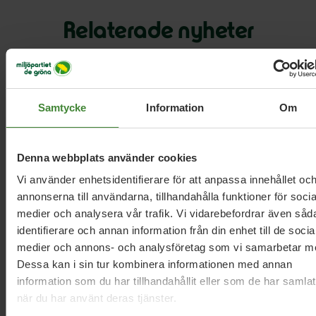
Relaterade nyheter
21 november 2025
Samtycke
Information
Om
Halva EU:s budget bör gå till
klimatinvesteringar
Denna webbplats använder cookies
Vi använder enhetsidentifierare för att anpassa innehållet oc
27 oktober 2025
annonserna till användarna, tillhandahålla funktioner för socia
Sverige måste stå upp starkare i EU:s
medier och analysera vår trafik. Vi vidarebefordrar även såd
fiskeförhandlingar
identifierare och annan information från din enhet till de socia
medier och annons- och analysföretag som vi samarbetar m
Dessa kan i sin tur kombinera informationen med annan
18 september 2024
information som du har tillhandahållit eller som de har samlat
MP:s krav på miljökommissionär Roswall
när du har använt deras tjänster.