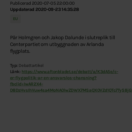
Publicerad 2020-07-05 22:00:00
Uppdaterad 2020-09-23 14:35:28
EU
Pär Holmgren och Jakop Dalunde i slutreplik till
Centerpartiet om utbyggnaden av Arlanda
flygplats.
Typ:
Debattartikel
Länk:
https://www.aftonbladet.se/debatt/a/K3dA5e/c-
er-flygpolitik-ar-en-ansvarslos-chansning?
fbclid=IwAR2X4-
D8DzHvsIhVuw4sa4MoNA0lwZDWX7MSaQX0VZd1QTc7TyS8j