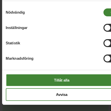
Samtyckesval
Nödvändig
Läs alla nyheter
Inställningar
Statistik
Marknadsföring
Dela denna sida och hjälp oss
att
sprida vårt budskap
Tillåt alla
Avvisa