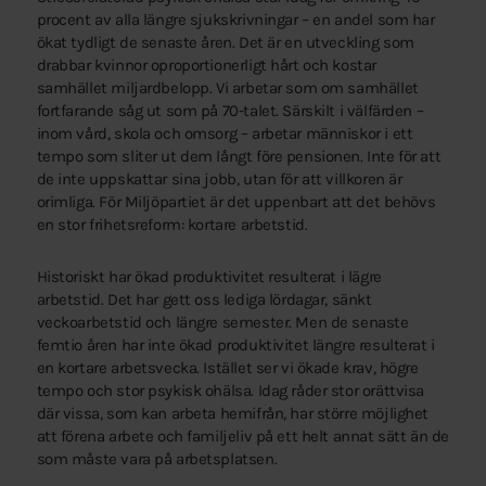
procent av alla längre sjukskrivningar – en andel som har
ökat tydligt de senaste åren. Det är en utveckling som
drabbar kvinnor oproportionerligt hårt och kostar
samhället miljardbelopp. Vi arbetar som om samhället
fortfarande såg ut som på 70-talet. Särskilt i välfärden –
inom vård, skola och omsorg – arbetar människor i ett
tempo som sliter ut dem långt före pensionen. Inte för att
de inte uppskattar sina jobb, utan för att villkoren är
orimliga. För Miljöpartiet är det uppenbart att det behövs
en stor frihetsreform: kortare arbetstid.
Historiskt har ökad produktivitet resulterat i lägre
arbetstid. Det har gett oss lediga lördagar, sänkt
veckoarbetstid och längre semester. Men de senaste
femtio åren har inte ökad produktivitet längre resulterat i
en kortare arbetsvecka. Istället ser vi ökade krav, högre
tempo och stor psykisk ohälsa. Idag råder stor orättvisa
där vissa, som kan arbeta hemifrån, har större möjlighet
att förena arbete och familjeliv på ett helt annat sätt än de
som måste vara på arbetsplatsen.