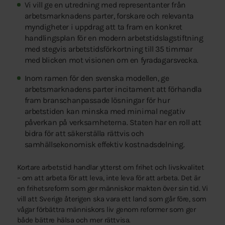
Vi vill ge en utredning med representanter från
arbetsmarknadens parter, forskare och relevanta
myndigheter i uppdrag att ta fram en konkret
handlingsplan för en modern arbetstidslagstiftning
med stegvis arbetstidsförkortning till 35 timmar
med blicken mot visionen om en fyradagarsvecka.
Inom ramen för den svenska modellen, ge
arbetsmarknadens parter incitament att förhandla
fram branschanpassade lösningar för hur
arbetstiden kan minska med minimal negativ
påverkan på verksamheterna. Staten har en roll att
bidra för att säkerställa rättvis och
samhällsekonomisk effektiv kostnadsdelning.
Kortare arbetstid handlar ytterst om frihet och livskvalitet
– om att arbeta för att leva, inte leva för att arbeta. Det är
en frihetsreform som ger människor makten över sin tid. Vi
vill att Sverige återigen ska vara ett land som går före, som
vågar förbättra människors liv genom reformer som ger
både bättre hälsa och mer rättvisa.