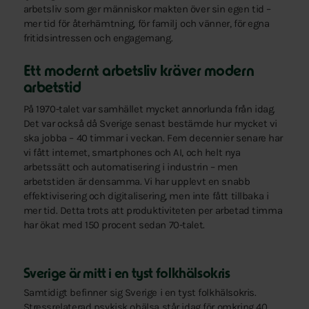
arbetsliv som ger människor makten över sin egen tid –
mer tid för återhämtning, för familj och vänner, för egna
fritidsintressen och engagemang.
Ett modernt arbetsliv kräver modern
arbetstid
På 1970-talet var samhället mycket annorlunda från idag.
Det var också då Sverige senast bestämde hur mycket vi
ska jobba – 40 timmar i veckan. Fem decennier senare har
vi fått internet, smartphones och AI, och helt nya
arbetssätt och automatisering i industrin – men
arbetstiden är densamma. Vi har upplevt en snabb
effektivisering och digitalisering, men inte fått tillbaka i
mer tid. Detta trots att produktiviteten per arbetad timma
har ökat med 150 procent sedan 70-talet.
Sverige är mitt i en tyst folkhälsokris
Samtidigt befinner sig Sverige i en tyst folkhälsokris.
Stressrelaterad psykisk ohälsa står idag för omkring 40