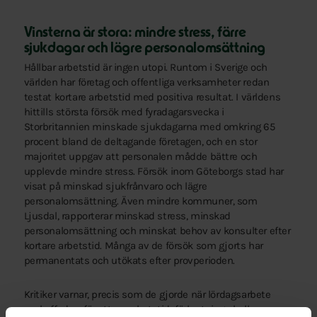
Vinsterna är stora: mindre stress, färre
sjukdagar och lägre personalomsättning
Hållbar arbetstid är ingen utopi. Runtom i Sverige och
världen har företag och offentliga verksamheter redan
testat kortare arbetstid med positiva resultat. I världens
hittills största försök med fyradagarsvecka i
Storbritannien minskade sjukdagarna med omkring 65
procent bland de deltagande företagen, och en stor
majoritet uppgav att personalen mådde bättre och
upplevde mindre stress. Försök inom Göteborgs stad har
visat på minskad sjukfrånvaro och lägre
personalomsättning. Även mindre kommuner, som
Ljusdal, rapporterar minskad stress, minskad
personalomsättning och minskat behov av konsulter efter
kortare arbetstid. Många av de försök som gjorts har
permanentats och utökats efter provperioden.
Kritiker varnar, precis som de gjorde när lördagsarbete
avskaffades, för att en arbetstidsförkortning skulle