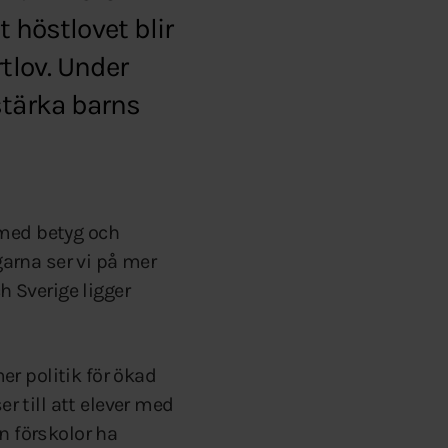
t höstlovet blir
tlov. Under
stärka barns
 med betyg och
garna ser vi på mer
h Sverige ligger
r politik för ökad
er till att elever med
n förskolor ha