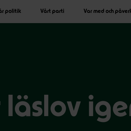
r politik
Vårt parti
Var med och påver
 läslov ige