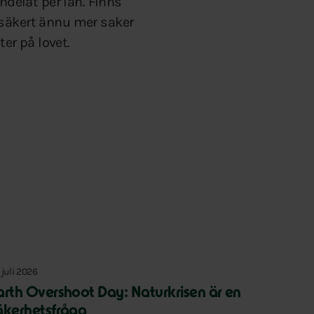
ndelat per län. Finns
 säkert ännu mer saker
er på lovet.
 juli 2026
arth Overshoot Day: Naturkrisen är en
äkerhetsfråga