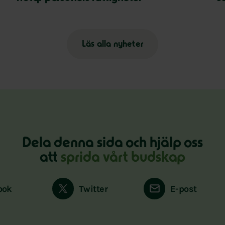
Läs alla nyheter
Dela denna sida och hjälp oss
att
sprida vårt budskap
ook
Twitter
E-post