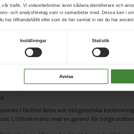
vår trafik. Vi vidarebefordrar även sådana identifierare och anna
rivförmåga genom att stärka och utveckla kvaliteten
nnons- och analysföretag som vi samarbetar med. Dessa kan i sin
har arbetat under mandatperioden med uppdrag att s
har tillhandahållit eller som de har samlat in när du har använt 
ningsliv – runt insatser för läsning i och utanför sko
Inställningar
Statistik
till att stärka små barns språkutveckling.
och tillgängligheten till biblioteksverksamhet i hel
 fått ett utvidgat uppdrag att ta initiativ till, samo
 av nationellt intresse.
Avvisa
tt inköpsstöd till litteratur för folk- och skolbibliot
e.
pskrav i läsförståelse och obligatoriska bedömnings
kurs 1, tillsammans med en garanti för tidiga stödin