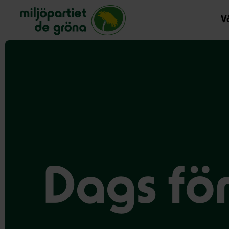
Miljöpartiet de gröna, startsida
Vå
Dags för