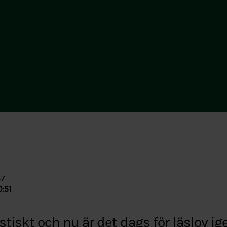
47
0:51
stiskt och nu är det dags för läslov ig