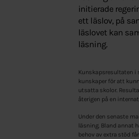
initierade regeri
ett läslov, på s
läslovet kan sam
läsning.
Kunskapsresultaten i s
kunskaper för att kunna
utsatta skolor. Resulta
återigen på en internat
Under den senaste mand
läsning. Bland annat ha
behov av extra stöd få