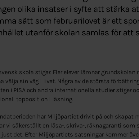
ngen olika insatser i syfte att stärka at
amma sätt som februarilovet är ett spor
hället utanför skolan samlas för att 
vensk skola stiger. Fler elever lämnar grundskolan
 välja sin väg i livet. Några av de största förbättrin
ten i PISA och andra internationella studier stiger oc
ionell topposition i läsning.
atperioden har Miljöpartiet drivit på och skapat me
r vi säkerställt en läsa-, skriva-, räknagaranti som s
r just det. Efter Miljöpartiets satsningar kommer äve