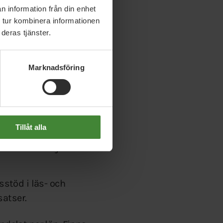
n information från din enhet
 i undervisningen.
 tur kombinera informationen
amla alla aktörer –
deras tjänster.
lan.
Marknadsföring
a landet.
rdna och följa upp
Tillåt alla
ek för att främja barns
stöd i läs- och
satser.