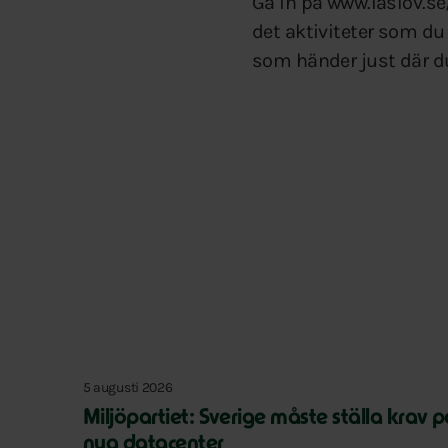
Gå in på www.laslov.se/
det aktiviteter som du
som händer just där d
5 augusti 2026
Miljöpartiet: Sverige måste ställa krav 
nya datacenter