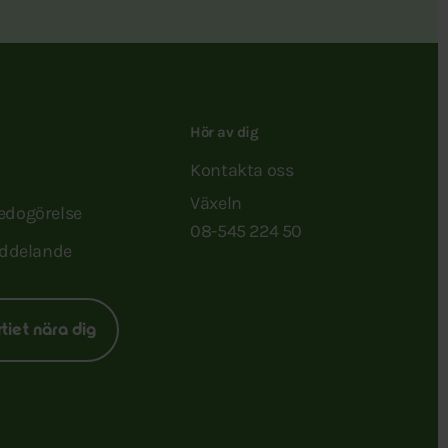
Hör av dig
Kontakta oss
Växeln
redogörelse
08-545 224 50
ddelande
rtiet nära dig