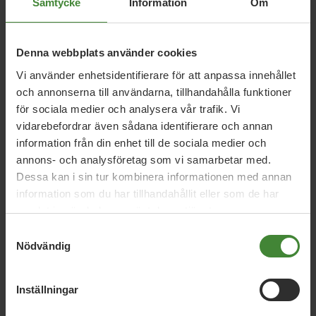
Samtycke
Information
Om
5 augusti 2026
Denna webbplats använder cookies
Miljöpartiet: Sverige måste ställa krav på
Vi använder enhetsidentifierare för att anpassa innehållet
nya datacenter
och annonserna till användarna, tillhandahålla funktioner
för sociala medier och analysera vår trafik. Vi
vidarebefordrar även sådana identifierare och annan
information från din enhet till de sociala medier och
3 augusti 2026
annons- och analysföretag som vi samarbetar med.
Pride är över – nu fortsätter kampen för
Dessa kan i sin tur kombinera informationen med annan
hbtqi-personers rättigheter
information som du har tillhandahållit eller som de har
samlat in när du har använt deras tjänster.
Samtyckesval
30 juli 2026
Nödvändig
Earth Overshoot Day: Naturkrisen är en
säkerhetsfråga
Inställningar