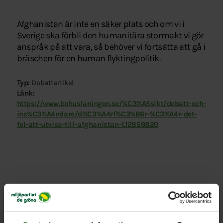
Afghanistan är inte en säker plats och om vi i
Sverige ska förbli den humanitära stormakt vi gör
anspråk på att vara, så behöver vi fortsätta att gå i
bräschen för en human flyktingpolitik.
Typ:
Debattartikel
Länk:
https://www.bohuslaningen.se/%C3%A5sikt/debatt-och-
ins%C3%A4ndare/d%C3%A4rf%C3%B6r-%C3%A4r-det-
fel-att-utvisa-till-afghanistan-1.12859820
Relaterade nyheter