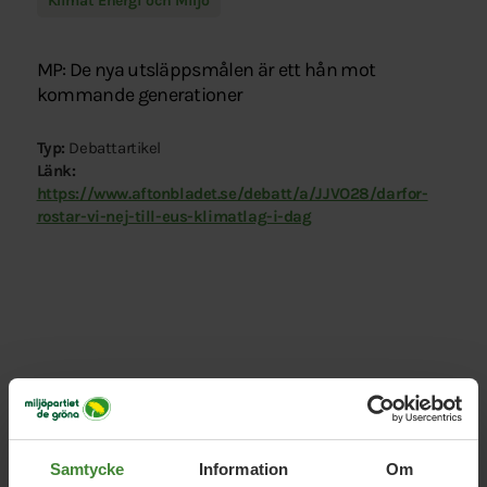
Klimat Energi och Miljö
MP: De nya utsläppsmålen är ett hån mot
kommande generationer
Typ:
Debattartikel
Länk:
https://www.aftonbladet.se/debatt/a/JJVO28/darfor-
rostar-vi-nej-till-eus-klimatlag-i-dag
Relaterade nyheter
Samtycke
Information
Om