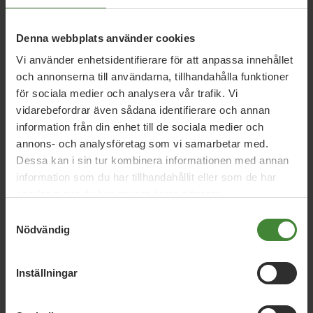
22 januari 2026
Denna webbplats använder cookies
Farligt om näringslivet väljer
högerpartiernas klimatpolitik
Vi använder enhetsidentifierare för att anpassa innehållet
och annonserna till användarna, tillhandahålla funktioner
för sociala medier och analysera vår trafik. Vi
vidarebefordrar även sådana identifierare och annan
21 juni 2021
information från din enhet till de sociala medier och
Vi röstar för fortsatt förtroende för
annons- och analysföretag som vi samarbetar med.
statsministern
Dessa kan i sin tur kombinera informationen med annan
information som du har tillhandahållit eller som de har
samlat in när du har använt deras tjänster.
10 juni 2021
Samtyckesval
Stopp för prospektering av kol, olja och
Nödvändig
gas
Inställningar
Läs alla nyheter