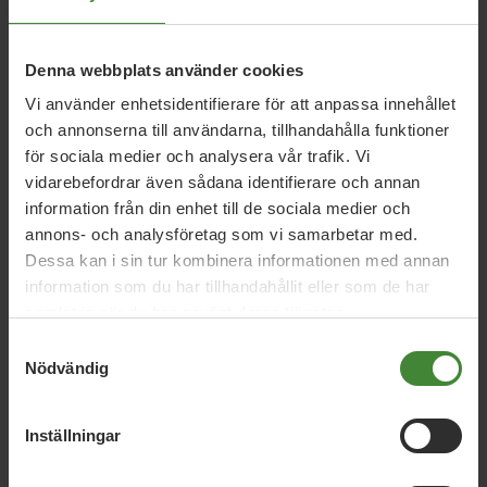
Denna webbplats använder cookies
26 juni 2026
Vi använder enhetsidentifierare för att anpassa innehållet
Daniel Helldéns Almedalstal
och annonserna till användarna, tillhandahålla funktioner
för sociala medier och analysera vår trafik. Vi
vidarebefordrar även sådana identifierare och annan
18 maj 2026
information från din enhet till de sociala medier och
MP presenterar industripaket för hållbar
annons- och analysföretag som vi samarbetar med.
konkurrenskraft
Dessa kan i sin tur kombinera informationen med annan
information som du har tillhandahållit eller som de har
samlat in när du har använt deras tjänster.
16 april 2026
Samtyckesval
Nödvändig
MP: Sverige vinner på grön politik –
valbudskap inför 2026
Inställningar