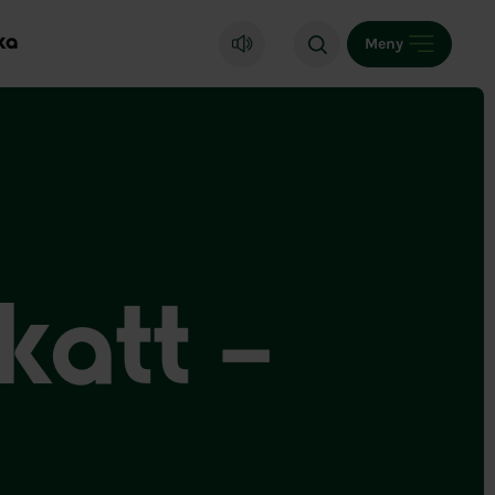
ka
Meny
katt –