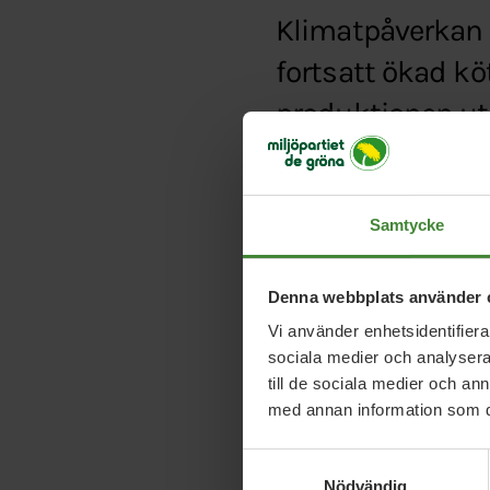
Klimatpåverkan 
fortsatt ökad kö
produktionen utg
globalt.
Typ:
Debattartikel
Samtycke
Länk:
http://www.dage
Denna webbplats använder 
Vi använder enhetsidentifierar
sociala medier och analysera 
till de sociala medier och a
med annan information som du 
Samtyckesval
Nödvändig