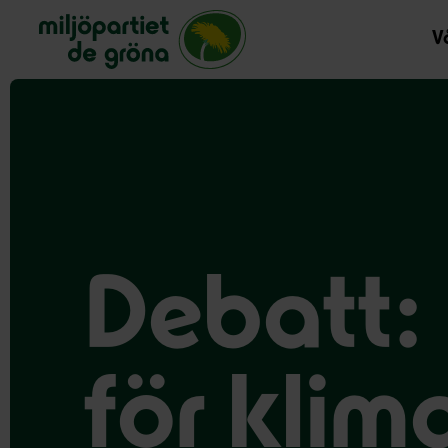
Miljöpartiet de gröna, startsida
Vå
Debatt: 
för klima