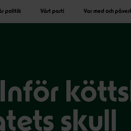
r politik
Vårt parti
Var med och påver
Inför kötts
tets skull