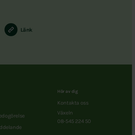
Länk
Hör av dig
Kontakta oss
Växeln
redogörelse
08-545 224 50
ddelande