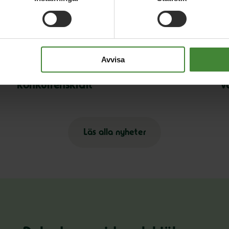
Relaterade nyheter
18 maj 2026
16
Avvisa
MP presenterar industripaket för hållbar
M
konkurrenskraft
v
Läs alla nyheter