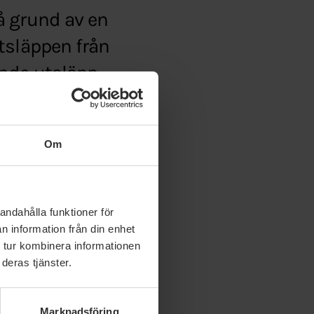
å grund av en
tsläppen från
ande utsläpp
Om
imatets-skull-28536
andahålla funktioner för
n information från din enhet
 tur kombinera informationen
deras tjänster.
Marknadsföring