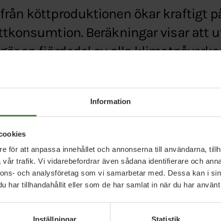
från köttproduktionen ökar kraftigt p
ttkonsumtion. Beräkningar visar att u
ör en fjärdedel av alla klimatpåverk
Information
nssamhalle.se/debatt/infoer-koettskatt-foer-kl
cookies
e för att anpassa innehållet och annonserna till användarna, tillh
vår trafik. Vi vidarebefordrar även sådana identifierare och anna
nnons- och analysföretag som vi samarbetar med. Dessa kan i sin
har tillhandahållit eller som de har samlat in när du har använt 
Inställningar
Statistik