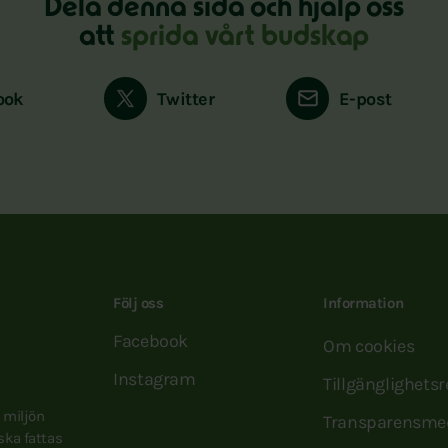
Dela denna sida och hjälp oss
att
sprida vårt budskap
ook
Twitter
E-post
Följ oss
Information
Facebook
Om cookies
Instagram
Tillgänglighets
e miljön
Transparensme
 ska fattas