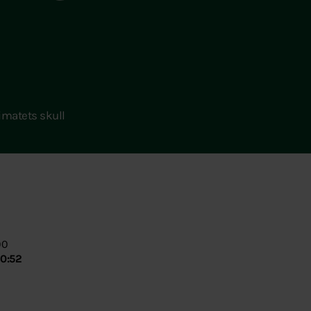
limatets skull
00
30:52