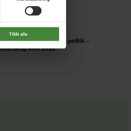
 april 2026
Tillåt alla
P: Sverige vinner på grön politik –
albudskap inför 2026