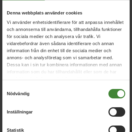
5 februari 2026
Denna webbplats använder cookies
MP lovar ny ”kulturell allemansrätt”
Vi använder enhetsidentifierare för att anpassa innehållet
och annonserna till användarna, tillhandahålla funktioner
för sociala medier och analysera vår trafik. Vi
9 januari 2026
vidarebefordrar även sådana identifierare och annan
Regeringens friskoleförslag räcker inte –
information från din enhet till de sociala medier och
Miljöpartiet kräver vinstförbud
annons- och analysföretag som vi samarbetar med.
Dessa kan i sin tur kombinera informationen med annan
information som du har tillhandahållit eller som de har
samlat in när du har använt deras tjänster.
2 oktober 2024
Samtyckesval
Det svenska betygsystemet behöver
Nödvändig
reformeras
Inställningar
Läs alla nyheter
Statistik