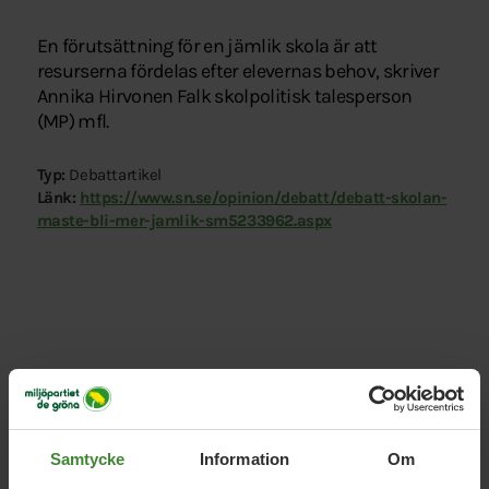
En förutsättning för en jämlik skola är att
resurserna fördelas efter elevernas behov, skriver
Annika Hirvonen Falk skolpolitisk talesperson
(MP) mfl.
Typ:
Debattartikel
Länk:
https://www.sn.se/opinion/debatt/debatt-skolan-
maste-bli-mer-jamlik-sm5233962.aspx
Relaterade nyheter
Samtycke
Information
Om