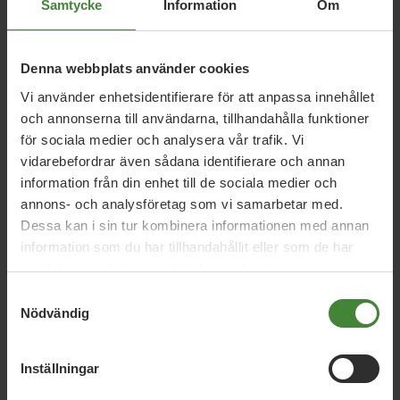
Samtycke
Information
Om
5 augusti 2026
Denna webbplats använder cookies
Miljöpartiet: Sverige måste ställa krav på
Vi använder enhetsidentifierare för att anpassa innehållet
nya datacenter
och annonserna till användarna, tillhandahålla funktioner
för sociala medier och analysera vår trafik. Vi
vidarebefordrar även sådana identifierare och annan
information från din enhet till de sociala medier och
3 augusti 2026
annons- och analysföretag som vi samarbetar med.
Pride är över – nu fortsätter kampen för
Dessa kan i sin tur kombinera informationen med annan
hbtqi-personers rättigheter
information som du har tillhandahållit eller som de har
samlat in när du har använt deras tjänster.
Samtyckesval
30 juli 2026
Nödvändig
Earth Overshoot Day: Naturkrisen är en
säkerhetsfråga
Inställningar