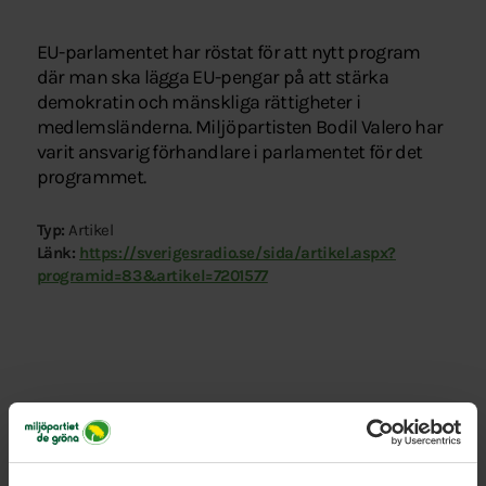
EU-parlamentet har röstat för att nytt program
där man ska lägga EU-pengar på att stärka
demokratin och mänskliga rättigheter i
medlemsländerna. Miljöpartisten Bodil Valero har
varit ansvarig förhandlare i parlamentet för det
programmet.
Typ:
Artikel
Länk:
https://sverigesradio.se/sida/artikel.aspx?
programid=83&artikel=7201577
Relaterade nyheter