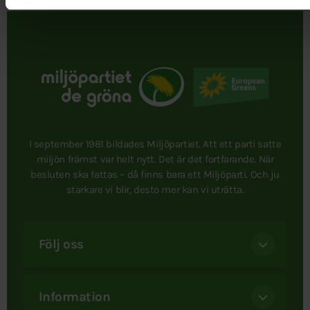
I september 1981 bildades Miljöpartiet. Att ett parti satte
miljön främst var helt nytt. Det är det fortfarande. När
besluten ska fattas – då finns bara ett Miljöparti. Och ju
starkare vi blir, desto mer kan vi uträtta.
Följ oss
Information