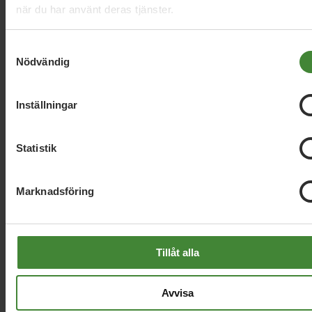
när du har använt deras tjänster.
Samtyckesval
Läs alla nyheter
Nödvändig
Inställningar
Statistik
Dela denna sida och hjälp oss
Marknadsföring
att
sprida vårt budskap
Tillåt alla
Avvisa