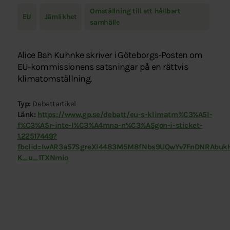
Omställning till ett hållbart
EU
Jämlikhet
samhälle
Alice Bah Kuhnke skriver i Göteborgs-Posten om
EU-kommissionens satsningar på en rättvis
klimatomställning.
Typ:
Debattartikel
Länk:
https://www.gp.se/debatt/eu-s-klimatm%C3%A5l-
f%C3%A5r-inte-l%C3%A4mna-n%C3%A5gon-i-sticket-
1.22517449?
fbclid=IwAR3a57SgreXI4483M5M8fNbs9UQwYv7FnDNRAbuk
K_u_1TXNmio