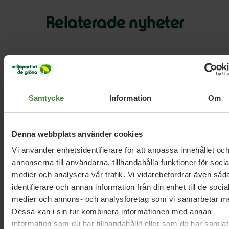
Relaterade nyheter
21 november 2025
Halva EU:s budget bör gå till
klimatinvesteringar
Samtycke
Information
Om
27 oktober 2025
Denna webbplats använder cookies
Sverige måste stå upp starkare i EU:s
Vi använder enhetsidentifierare för att anpassa innehållet oc
fiskeförhandlingar
annonserna till användarna, tillhandahålla funktioner för socia
medier och analysera vår trafik. Vi vidarebefordrar även såd
identifierare och annan information från din enhet till de socia
medier och annons- och analysföretag som vi samarbetar m
18 september 2024
Dessa kan i sin tur kombinera informationen med annan
MP:s krav på miljökommissionär Roswall
information som du har tillhandahållit eller som de har samlat